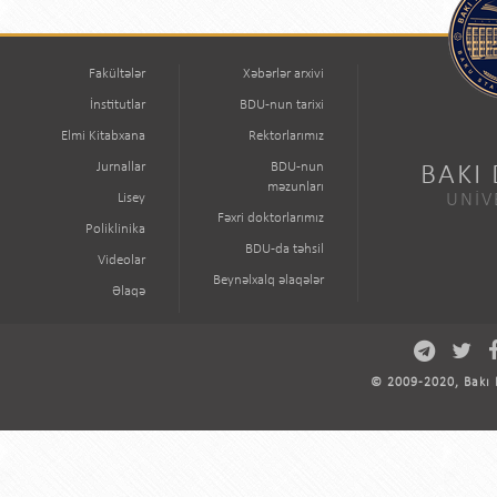
Fakültələr
Xəbərlər arxivi
İnstitutlar
BDU-nun tarixi
Elmi Kitabxana
Rektorlarımız
Jurnallar
BDU-nun
BAKI
məzunları
Lisey
UNİV
Fəxri doktorlarımız
Poliklinika
BDU-da təhsil
Videolar
Beynəlxalq əlaqələr
Əlaqə
© 2009-2020, Bakı D