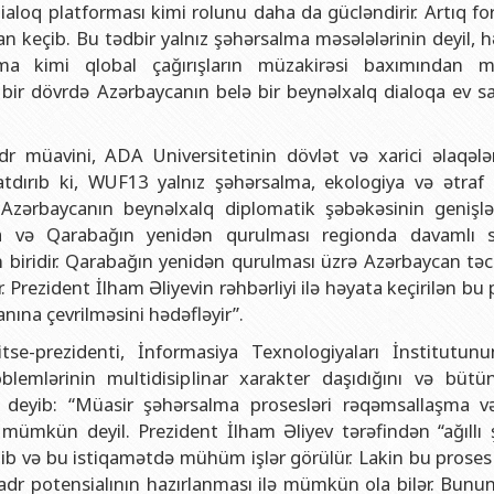
ialoq platforması kimi rolunu daha da gücləndirir. Artıq f
n keçib. Bu tədbir yalnız şəhərsalma məsələlərinin deyil, 
ırma kimi qlobal çağırışların müzakirəsi baxımından
bir dövrdə Azərbaycanın belə bir beynəlxalq dialoqa ev sah
dr müavini, ADA Universitetinin dövlət və xarici əlaqələ
atdırıb ki, WUF13 yalnız şəhərsalma, ekologiya və ətraf
, Azərbaycanın beynəlxalq diplomatik şəbəkəsinin genişl
ma və Qarabağın yenidən qurulması regionda davamlı 
iridir. Qarabağın yenidən qurulması üzrə Azərbaycan təc
. Prezident İlham Əliyevin rəhbərliyi ilə həyata keçirilən bu
nına çevrilməsini hədəfləyir”.
tse-prezidenti, İnformasiya Texnologiyaları İnstitutun
lemlərinin multidisiplinar xarakter daşıdığını və bütü
ini deyib: “Müasir şəhərsalma prosesləri rəqəmsallaşma v
 mümkün deyil. Prezident İlham Əliyev tərəfindən “ağıllı 
lib və bu istiqamətdə mühüm işlər görülür. Lakin bu proses 
li kadr potensialının hazırlanması ilə mümkün ola bilər. Bun