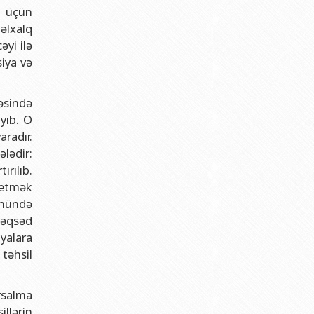
ı üçün
əlxalq
yi ilə
iya və
əsində
yıb. O
aradır.
lədir:
ırılıb.
n etmək
önündə
 Məqsəd
iyalara
təhsil
ərsalma
illərin