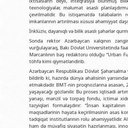
ixtisasların deyil, inteqrasiya olunmuş b
texnologiyalar, məlumat əsaslı planlaşdırm
çevrilməlidir. Bu istiqamətdə tələbələrin 
imkanlarının artırılması xüsusi əhəmiyyət daşıy
İnklüziv, dayanıqlı və bilik əsaslı şəhərlər qu
Sonda rektor Azərbaycan xalqının zəngin
vurğulayaraq, Bakı Dövlət Universitetində fə
Mərcanlının baş redaktoru olduğu “Urban Fu
töhfə kimi qiymətləndirib.
Azərbaycan Respublikası Dövlət Şəhərsalma 
bildirib ki, hazırda dünya əhalisinin yarısın
etməkdədir. BMT-nin proqnozlarına əsasən, 20
yaşayacağı gözlənilir. Bu proses iqtisadi ar
yanaşı, mənzil və torpaq fondu, ictimai xidm
təzyiqləri formalaşdırır: “İnsan kapitalını
məqsədlərinin həyata keçirilməsinin əsas kom
tədqiqat institutlarının rolu əhəmiyyətlidir. 
həm də müvafiq siyasətin hazırlanması, innov