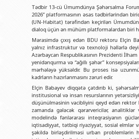
Rektorlarımız
Humanitar məsələlər 
Coğrafi
Tədbir 13-cü Ümumdünya Şəhərsalma Forumu 
BDU-nun məzunları
İnsan resursları və 
Geologi
2026” platformasının əsas tədbirlərindən bir
(UN-Habitat) tərəfindən keçirilən Ümumdün
Fəxri doktorlarımız
Sənədlər və Müraciətl
Filolog
dialoq üçün ən mühüm platformalardan biri h
BDU-da təhsil
Maliyyə və təminat 
Tarix f
Mərasimdə çıxış edən BDU rektoru Elçin Babay
BDU-da tədris olunan ixtisaslar
Keyfiyyətin təminatı
Beynəlx
yalnız infrastruktur və texnoloji həllərlə dey
Universitet tarixinin ən mühüm hadisələri
Psixoloji Yardım Sek
Hüquq 
Azərbaycan Respublikasının Prezidenti İlham Ə
yenidənqurma və “ağıllı şəhər” konsepsiyalar
Mədəniyyət-yaradıcıl
Jurnali
mərhələyə yüksəldir. Bu proses isə uzunmüd
İdman-sağlamlıq Mə
İnform
kadrların hazırlanmasını zəruri edir.
BDU-nun Nəşr Evi
Şərqşün
Elçin Babayev diqqətə çatdırıb ki, şəhərsa
institusional və insan resurslarının yetərsiz
Sosial 
düşünülməsinin vacibliyini qeyd edən rektor bi
zamanda gələcək qərarvericilər, analitiklər
modelində fənlərarası inteqrasiyanın güclənd
iqtisadiyyat, tətbiqi riyaziyyat, sosial elml
şəkildə birləşdirilməsi urban problemlərin h