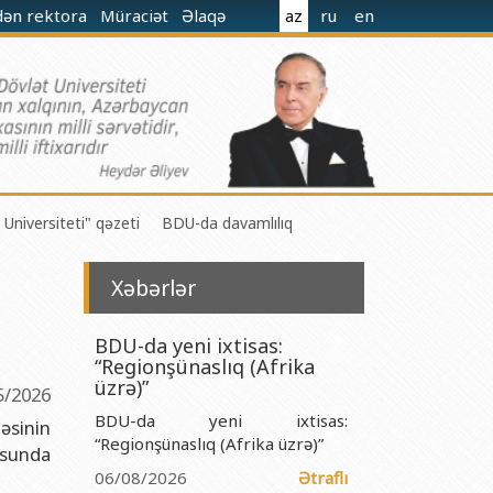
dən rektora
Müraciət
Əlaqə
az
ru
en
 Universiteti" qəzeti
BDU-da davamlılıq
Xəbərlər
BDU-da yeni ixtisas:
“Regionşünaslıq (Afrika
 M.Nağıyev adına Kataliz və Qeyri-üzvi Kimya İnstitutu
üzrə)”
5/2026
BDU-da yeni ixtisas:
t və Mexanika İnstitutu
əsinin
“Regionşünaslıq (Afrika üzrə)”
zusunda
r Biologiya və Biotexnologiyalar İnstitutu
06/08/2026
Ətraflı