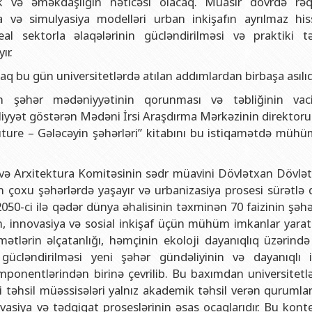
ilik və əməkdaşlığın nəticəsi olacaq. Müasir dövrdə rə
a və simulyasiya modelləri urban inkişafın ayrılmaz his
real sektorla əlaqələrinin gücləndirilməsi və praktiki t
ır.
rmaq bu gün universitetlərdə atılan addımlardan birbaşa asılıd
 şəhər mədəniyyətinin qorunması və təbliğinin vacib
aliyyət göstərən Mədəni İrsi Araşdırma Mərkəzinin direktor
ture – Gələcəyin şəhərləri” kitabını bu istiqamətdə mühü
və Arxitektura Komitəsinin sədr müavini Dövlətxan Dövlə
dan çoxu şəhərlərdə yaşayır və urbanizasiya prosesi sürətl
50-ci ilə qədər dünya əhalisinin təxminən 70 faizinin şəhə
tım, innovasiya və sosial inkişaf üçün mühüm imkanlar yara
ətlərin əlçatanlığı, həmçinin ekoloji dayanıqlıq üzərində
n gücləndirilməsi yeni şəhər gündəliyinin və dayanıqlı i
ponentlərindən birinə çevrilib. Bu baxımdan universitetlə
Ali təhsil müəssisələri yalnız akademik təhsil verən qurumlar
asiya və tədqiqat proseslərinin əsas ocaqlarıdır. Bu kont