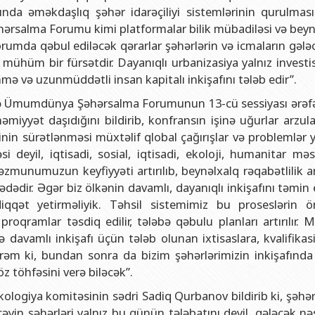
ında əməkdaşlıq şəhər idarəçiliyi sistemlərinin qurulmas
salma Forumu kimi platformalar bilik mübadiləsi və beyn
mda qəbul ediləcək qərarlar şəhərlərin və icmaların gələcə
mühüm bir fürsətdir. Dayanıqlı urbanizasiya yalnız investis
nmə və uzunmüddətli insan kapitalı inkişafını tələb edir”.
v isə Ümumdünya Şəhərsalma Forumunun 13-cü sessiyası ərəf
miyyət daşıdığını bildirib, konfransın işinə uğurlar arzula
nin sürətlənməsi müxtəlif qlobal çağırışlar və problemlər y
eyil, iqtisadi, sosial, iqtisadi, ekoloji, humanitar məsə
zmunumuzun keyfiyyəti artırılıb, beynəlxalq rəqabətlilik art
yədədir. Əgər biz ölkənin davamlı, dayanıqlı inkişafını təmi
diqqət yetirməliyik. Təhsil sistemimiz bu proseslərin 
proqramlar təsdiq edilir, tələbə qəbulu planları artırılır.
ə davamlı inkişafı üçün tələb olunan ixtisaslara, kvalifikas
rəm ki, bundan sonra da bizim şəhərlərimizin inkişafında 
öz töhfəsini verə biləcək”.
 ekologiya komitəsinin sədri Sadiq Qurbanov bildirib ki, şəh
in şəhərləri yalnız bu günün tələbatını deyil, gələcək nəs