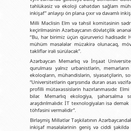
təhlükəsiz və ekoloji cəhətdən sağlam mühi
inkişaf” anlayışı ön plana çıxır və davamlı inki
Milli Məclisin Elm və təhsil komitəsinin 
keçirilməsinin Azərbaycanın dövlətçilik ənən
“Bu, hər birimiz üçün qürurverici hadisədir.
mühüm məsələlər müzakirə olunacaq, mövc
təkliflər irəli sürüləcək”.
Azərbaycan Memarlıq və İnşaat Universite
qurulması yalnız urbanistlərin, memarların
ekoloqların, mühəndislərin, siyasətçilərin, s
“Universitetlərin qarşısında duran əsas vəzifə
profilli mütəxəssislərin hazırlanmasıdır. El
bilər. Memarlıq ekologiya, şəhərsalma sos
araşdırılmalıdır. İT texnologiyaları isə demə
töhfəsini verməlidir”.
Birləşmiş Millətlər Təşkilatının Azərbaycandak
inkişaf məsələlərinin geniş və ciddi şəki