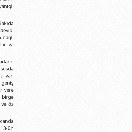
anıqlı
Bakıda
deyib:
 bağlı
lar və
rlərin
osesdə
lu var:
a geniş
r verə
 birgə
ı və öz
aycanda
 13-ün