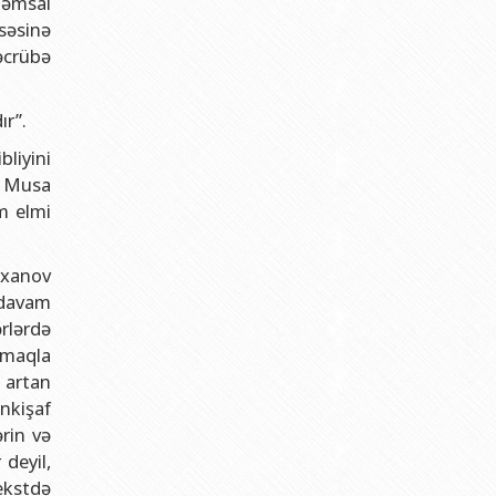
qəmsal
səsinə
əcrübə
ır”.
liyini
u Musa
m elmi
txanov
ə davam
rlərdə
tmaqla
 artan
nkişaf
rin və
 deyil,
ekstdə