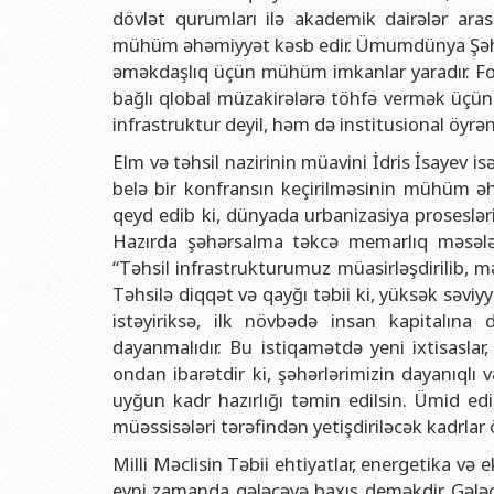
dövlət qurumları ilə akademik dairələr aras
mühüm əhəmiyyət kəsb edir. Ümumdünya Şəhər
əməkdaşlıq üçün mühüm imkanlar yaradır. Foru
bağlı qlobal müzakirələrə töhfə vermək üçün 
infrastruktur deyil, həm də institusional öyrə
Elm və təhsil nazirinin müavini İdris İsaye
belə bir konfransın keçirilməsinin mühüm əhə
qeyd edib ki, dünyada urbanizasiya prosesləri
Hazırda şəhərsalma təkcə memarlıq məsələsi d
“Təhsil infrastrukturumuz müasirləşdirilib, mə
Təhsilə diqqət və qayğı təbii ki, yüksək səviy
istəyiriksə, ilk növbədə insan kapitalına 
dayanmalıdır. Bu istiqamətdə yeni ixtisaslar, 
ondan ibarətdir ki, şəhərlərimizin dayanıqlı v
uyğun kadr hazırlığı təmin edilsin. Ümid edi
müəssisələri tərəfindən yetişdiriləcək kadrlar 
Milli Məclisin Təbii ehtiyatlar, energetika və
eyni zamanda gələcəyə baxış deməkdir. Gələcəy