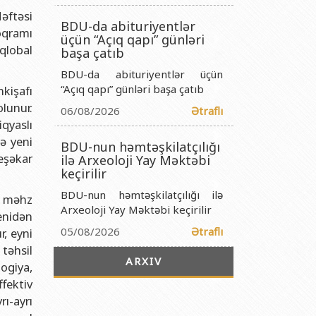
titutu Publik Hüquqi Şəxsi
əftəsi
BDU-da abituriyentlər
 İnstitutu Publik Hüquqi Şəxsi
oqramı
üçün “Açıq qapı” günləri
qlobal
titutu Publik Hüquqi Şəxsi
başa çatıb
BDU-da abituriyentlər üçün
r Biologiya İnstitutu Publik Hüquqi Şəxsi
“Açıq qapı” günləri başa çatıb
kişafı
olunur.
06/08/2026
Ətraflı
iqyaslı
ə yeni
BDU-nun həmtəşkilatçılığı
eşəkar
ilə Arxeoloji Yay Məktəbi
keçirilir
BDU-nun həmtəşkilatçılığı ilə
, məhz
Arxeoloji Yay Məktəbi keçirilir
yenidən
05/08/2026
Ətraflı
r, eyni
təhsil
ARXIV
ogiya,
ffektiv
ı-ayrı