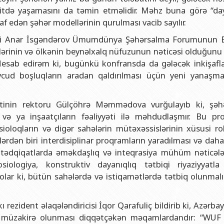
tdə yaşamasını da təmin etməlidir. Məhz buna görə “day
şaf edən şəhər modellərinin qurulması vacib sayılır.
sədri Anar İsgəndərov Ümumdünya Şəhərsalma Forumunun 
ələrinin və ölkənin beynəlxalq nüfuzunun nəticəsi olduğunu 
 Hesab edirəm ki, bugünkü konfransda da gələcək inkişafla
ud boşluqların aradan qaldırılması üçün yeni yanaşma
tinin rektoru Gülçöhrə Məmmədova vurğulayıb ki, şəhə
 və ya inşaatçıların fəaliyyəti ilə məhdudlaşmır. Bu pr
osioloqların və digər sahələrin mütəxəssislərinin xüsusi ro
lərdən biri interdisiplinar proqramların yaradılması və dah
mi tədqiqatlarda əməkdaşlıq və inteqrasiya mühüm nəticələ
iologiya, konstruktiv dayanıqlıq tətbiqi riyaziyyatla
k olar ki, bütün sahələrdə və istiqamətlərdə tətbiq olunmal
ı rezident əlaqələndiricisi İqor Qarafuliç bildirib ki, Azərb
ldə müzakirə olunması diqqətçəkən məqamlardandır: “WUF