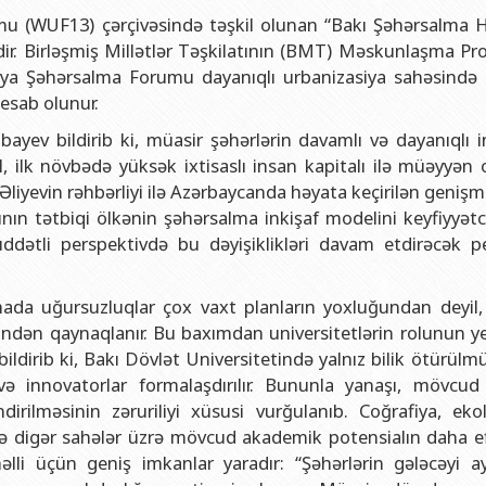
və gənclər siyasəti şöbəsi
ya fakültəsi
Azərbaycan Respublikasının Elm və Təhsil Nazirliyinin Fizika İns
(WUF13) çərçivəsində təşkil olunan “Bakı Şəhərsalma H
hüquq şöbəsi
ya fakültəsi
Azərbaycan Respublikasının Elm və Təhsil Nazirliyinin Riyaziyyat
idir. Birləşmiş Millətlər Təşkilatının (BMT) Məskunlaşma Pr
ya Şəhərsalma Forumu dayanıqlı urbanizasiya sahəsində 
ərlə iş şöbəsi
iya fakültəsi
Azərbaycan Respublikasının Elm və Təhsil Nazirliyinin Kimya İns
esab olunur.
Departamenti
akültəsi
Azərbaycan Respublikasının Elm və Təhsil Nazirliyinin Molekulya
ev bildirib ki, müasir şəhərlərin davamlı və dayanıqlı in
, monitorinq şöbəsi
alq münasibətlər və iqtisadiyyat fakültəsi
il, ilk növbədə yüksək ixtisaslı insan kapitalı ilə müəyyən 
toru
fakültəsi
liyevin rəhbərliyi ilə Azərbaycanda həyata keçirilən genişm
ının tətbiqi ölkənin şəhərsalma inkişaf modelini keyfiyyətc
ıq Mərkəzi
stika fakültəsi
dətli perspektivdə bu dəyişiklikləri davam etdirəcək p
rkəzi
asiya və sənəd menecmenti fakültəsi
asliq fakültəsi
lmada uğursuzluqlar çox vaxt planların yoxluğundan deyil
liyindən qaynaqlanır. Bu baxımdan universitetlərin rolunun 
elmlər və psixologiya fakültəsi
ldirib ki, Bakı Dövlət Universitetində yalnız bilik ötürülmü
 və innovatorlar formalaşdırılır. Bununla yanaşı, mövcud 
irilməsinin zəruriliyi xüsusi vurğulanıb. Coğrafiya, ekol
ər və digər sahələr üzrə mövcud akademik potensialın daha e
əlli üçün geniş imkanlar yaradır: “Şəhərlərin gələcəyi ayr