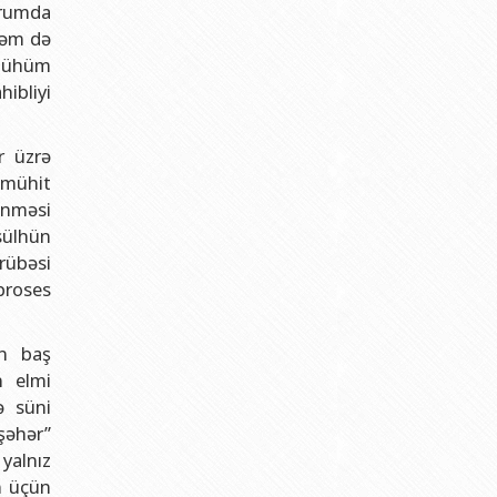
orumda
həm də
 mühüm
ibliyi
r üzrə
 mühit
ənməsi
sülhün
rübəsi
 proses
un baş
n elmi
ə süni
şəhər”
yalnız
un üçün