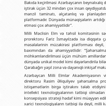
Bakıda keçirilməsi Azərbaycanın beynəlxalq d
iştirak üçün 32 mindən çox insan qeydiyyatda
mənzil təminatı, əlçatanlıq və planlaşd
platformadır. Dünyada münaqişələrin artdığı 
etməsi çox əhəmiyyətlidir”.
Milli Məclisin Elm və təhsil komitəsinin sə
prorektoru Fariz İsmayılzadə isə diqqətə ç
məsələlərinin müzakirəsi platforması deyil
baxımından da əhəmiyyətlidir: “Şəhərsal
möhkəmləndirilməsi üçün mühüm amillərdən b
dünyada unikal model kimi dəyərləndirilə bilər
Qarabağın yaşıl zona və dayanıqlı inkişaf məka
Azərbaycan Milli Elmlər Akademiyasının vi
direktoru Rasim Əliquliyev şəhərsalma prob
istiqamətlərin birgə iştirakını tələb etdiy
intellekt texnologiyalarının tətbiqi olmadan
konsepsiyası strateji hədəf kimi müəyyən edi
xarici texnologiyaların tətbiqi ilə deyil, mil