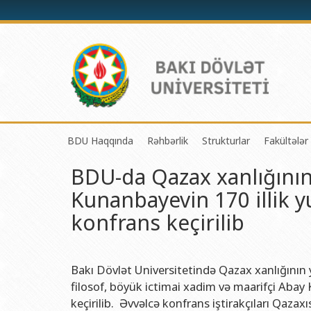
BDU Haqqında
Rəhbərlik
Strukturlar
Fakültələr
BDU-da Qazax xanlığını
BDU-nun tarixi
Rektor
Tədrisin təşkili və i
Mexanik
Kunanbayevin 170 illik y
BDU-nun Missiya və Strateji inkişaf planı
Prorektorlar
Elmi fəaliyyətin təşki
Tətbiqi
konfrans keçirilib
BDU-nun İnkişaf Proqramı (2014-2020)
Elmi Şura
Informasiya Texnolog
Fizika 
Akkreditasiya haqqında Sertifikat
Dekanlar
Beynəlxalq əlaqələr 
Kimya 
BDU-nun üzv olduğu beynəlxalq təşkilatlar
Həmkarlar İttifaqı Komitəsi
Xarici tələbələrlə iş 
Biologi
Bakı Dövlət Universitetində Qazax xanlığının 
filosof, böyük ictimai xadim və maarifçi Abay
BDU-nun qrant layihələri
Tədris Metodiki Şura
İctimaiyyətlə əlaqəl
Ekologi
keçirilib. Əvvəlcə konfrans iştirakçıları Qaza