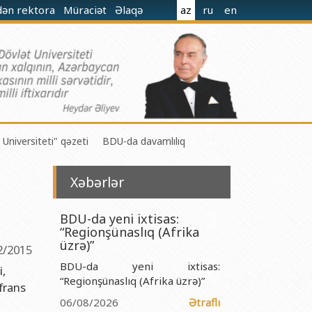
dən rektora
Müraciət
Əlaqə
az
ru
en
 Universiteti" qəzeti
BDU-da davamlılıq
Xəbərlər
BDU-da yeni ixtisas:
“Regionşünaslıq (Afrika
 M.Nağıyev adına Kataliz və Qeyri-üzvi Kimya İnstitutu
üzrə)”
2/2015
BDU-da yeni ixtisas:
t və Mexanika İnstitutu
i,
“Regionşünaslıq (Afrika üzrə)”
frans
r Biologiya və Biotexnologiyalar İnstitutu
06/08/2026
Ətraflı