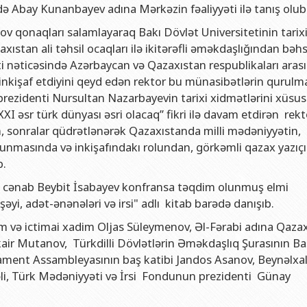
və gənclər siyasəti şöbəsi
ya fakültəsi
Azərbaycan Respublikasının Elm və Təhsil Nazirliyinin Fizika İns
ndə Abay Kunanbayev adına Mərkəzin fəaliyyəti ilə tanış olubl
hüquq şöbəsi
ya fakültəsi
Azərbaycan Respublikasının Elm və Təhsil Nazirliyinin Riyaziyyat
v qonaqları salamlayaraq Bakı Dövlət Universitetinin tarixi
ıstan ali təhsil ocaqları ilə ikitərəfli əməkdaşlığından bəhs
ərlə iş şöbəsi
iya fakültəsi
Azərbaycan Respublikasının Elm və Təhsil Nazirliyinin Kimya İns
i nəticəsində Azərbaycan və Qazaxıstan respublikaları aras
Departamenti
akültəsi
Azərbaycan Respublikasının Elm və Təhsil Nazirliyinin Molekulya
 inkişaf etdiyini qeyd edən rektor bu münasibətlərin qurulm
, monitorinq şöbəsi
alq münasibətlər və iqtisadiyyat fakültəsi
rezidenti Nursultan Nazarbayevin tarixi xidmətlərini xüsus
XXI əsr türk dünyası əsri olacaq” fikri ilə davam etdirən rekt
toru
fakültəsi
 sonralar qüdrətlənərək Qazaxıstanda milli mədəniyyətin,
ıq Mərkəzi
stika fakültəsi
unmasında və inkişafındakı rolundan, görkəmli qazax yazıçı
b.
rkəzi
asiya və sənəd menecmenti fakültəsi
ri cənab Beybit İsabayev konfransa təqdim olunmuş elmi
asliq fakültəsi
yi, adət-ənənələri və irsi" adlı kitab barədə danışıb.
elmlər və psixologiya fakültəsi
alim və ictimai xadim Oljas Süleymenov, Əl-Fərabi adına Qaza
mkair Mutanov, Türkdilli Dövlətlərin Əməkdaşlıq Şurasının Ba
rlament Assambleyasının baş katibi Jandos Asanov, Beynəlxa
li, Türk Mədəniyyəti və İrsi Fondunun prezidenti Günay