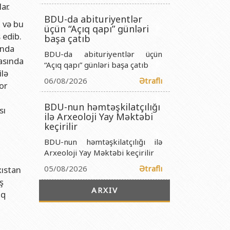
titutu Publik Hüquqi Şəxsi
ar.
BDU-da abituriyentlər
 İnstitutu Publik Hüquqi Şəxsi
 və bu
üçün “Açıq qapı” günləri
 edib.
titutu Publik Hüquqi Şəxsi
başa çatıb
ında
BDU-da abituriyentlər üçün
r Biologiya İnstitutu Publik Hüquqi Şəxsi
asında
“Açıq qapı” günləri başa çatıb
ilə
06/08/2026
Ətraflı
or
BDU-nun həmtəşkilatçılığı
sı
ilə Arxeoloji Yay Məktəbi
keçirilir
BDU-nun həmtəşkilatçılığı ilə
Arxeoloji Yay Məktəbi keçirilir
05/08/2026
Ətraflı
xıstan
ş
ARXIV
lq