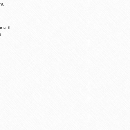
a,
nədli
b.