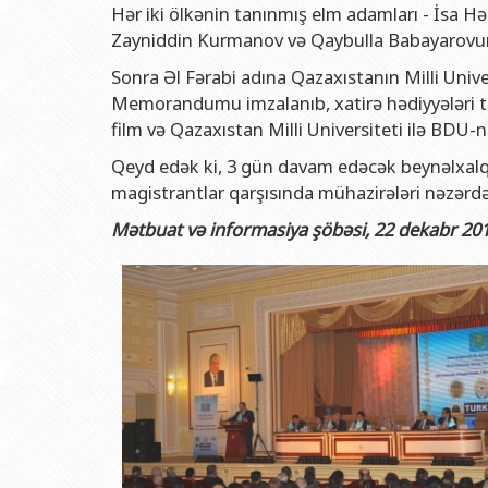
Hər iki ölkənin tanınmış elm adamları - İsa H
Zayniddin Kurmanov və Qaybulla Babayarovun ç
Sonra Əl Fərabi adına Qazaxıstanın Milli Unive
Memorandumu imzalanıb, xatirə hədiyyələri t
film və Qazaxıstan Milli Universiteti ilə BDU-n
Qeyd edək ki, 3 gün davam edəcək beynəlxalq 
magistrantlar qarşısında mühazirələri nəzərdə
Mətbuat və informasiya şöbəsi, 22 dekabr 2015-