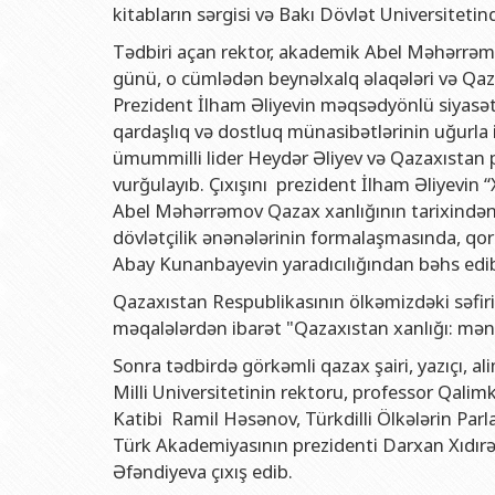
Rektorlarımız
Humanitar məsələlər 
Coğrafi
kitabların sərgisi və Bakı Dövlət Universiteti
BDU-nun məzunları
İnsan resursları və 
Geologi
Tədbiri açan rektor, akademik Abel Məhərrəmo
günü, o cümlədən beynəlxalq əlaqələri və Qazax
Fəxri doktorlarımız
Sənədlər və Müraciətl
Filolog
Prezident İlham Əliyevin məqsədyönlü siyasət
BDU-da təhsil
Maliyyə və təminat 
Tarix f
qardaşlıq və dostluq münasibətlərinin uğurla
BDU-da tədris olunan ixtisaslar
Keyfiyyətin təminatı
Beynəlx
ümummilli lider Heydər Əliyev və Qazaxıstan p
vurğulayıb. Çıxışını prezident İlham Əliyevin “
Universitet tarixinin ən mühüm hadisələri
Psixoloji Yardım Sek
Hüquq 
Abel Məhərrəmov Qazax xanlığının tarixindən,
Mədəniyyət-yaradıcıl
Jurnali
dövlətçilik ənənələrinin formalaşmasında, qor
Abay Kunanbayevin yaradıcılığından bəhs edi
İdman-sağlamlıq Mə
İnform
Qazaxıstan Respublikasının ölkəmizdəki səfi
BDU-nun Nəşr Evi
Şərqşün
məqalələrdən ibarət "Qazaxıstan xanlığı: mənşə
Sosial 
Sonra tədbirdə görkəmli qazax şairi, yazıçı, 
Milli Universitetinin rektoru, professor Qali
Katibi Ramil Həsənov, Türkdilli Ölkələrin Pa
Türk Akademiyasının prezidenti Darxan Xıdırə
Əfəndiyeva çıxış edib.