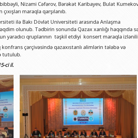
əbibbəyli, Nizami Cəfərov, Bərəkət Karibayev, Bulat Kumekov
ıxışları maraqla qarşılanıb.
rsiteti ilə Bakı Dövlət Universiteti arasında Anlaşma
əqdim olunub. Tədbirin sonunda Qazax xanlığı haqqında sə
un yaradıcı qruplarının təşkil etdiyi konsert maraqla izlənili
konfrans çərçivəsində qazaxıstanlı alimlərin tələbə və
 tutulub.
ci il.