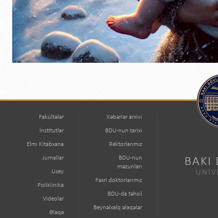
Fakültələr
Xəbərlər arxivi
İnstitutlar
BDU-nun tarixi
Elmi Kitabxana
Rektorlarımız
Jurnallar
BDU-nun
BAKI
məzunları
Lisey
UNİV
Fəxri doktorlarımız
Poliklinika
BDU-da təhsil
Videolar
Beynəlxalq əlaqələr
Əlaqə