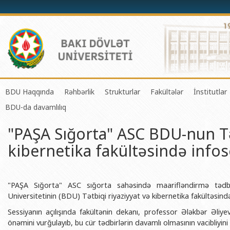
BDU Haqqında
Rəhbərlik
Strukturlar
Fakültələr
İnstitutlar
BDU-da davamlılıq
BDU-nun tarixi
Rektor
Tədrisin təşkili və idarə olunması 
Mexanika-riyaziyyat 
Fizika 
"PAŞA Sığorta" ASC BDU-nun Tə
BDU-nun Missiya və Strateji inkişaf planı
Prorektorlar
Elmi fəaliyyətin təşkili və innovasi
Tətbiqi riyaziyyat və
Tətbiqi
kibernetika fakültəsində infos
BDU-nun İnkişaf Proqramı (2014-2020)
Elmi Şura
Informasiya Texnologiyaları Mərkə
Fizika fakültəsi
Konfuts
Akkreditasiya haqqında Sertifikat
Dekanlar
Beynəlxalq əlaqələr şöbəsi
Kimya fakültəsi
Azərbay
və Qeyr
BDU-nun üzv olduğu beynəlxalq təşkilatlar
Həmkarlar İttifaqı Komitəsi
Xarici tələbələrlə iş şöbəsi
Biologiya fakültəsi
"PAŞA Sığorta" ASC sığorta sahəsində maarifləndirmə tədbir
Azərbay
Universitetinin (BDU) Tətbiqi riyaziyyat və kibernetika fakültəsində
BDU-nun qrant layihələri
Tədris Metodiki Şura
İctimaiyyətlə əlaqələr və informas
Ekologiya və torpaqş
Sessiyanın açılışında fakültənin dekanı, professor Ələkbər Əliy
Azərbay
Rektorlarımız
Humanitar məsələlər və gənclər si
Coğrafiya fakültəsi
önəmini vurğulayıb, bu cür tədbirlərin davamlı olmasının vacibliyini
Biotexn