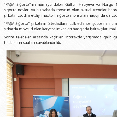
BDU-nun məzunları
İnsan resursları və hüquq şöbəsi
Geologiya fakültəsi
"PAŞA Sığorta"nın nümayəndələri Gültən Hacıyeva və Nərgiz
Azərbay
sığorta növləri və bu sahədə mövcud olan aktual trendlər barə
Fəxri doktorlarımız
Sənədlər və Müraciətlərlə iş şöbəs
Filologiya fakültəsi
Azərbay
şirkətin təqdim etdiyi müxtəlif sığorta məhsulları haqqında da təqd
Şəxsi
BDU-da təhsil
Maliyyə və təminat Departamenti
Tarix fakültəsi
"PAŞA Sığorta" şirkətinin İstedadların cəlb edilməsi şöbəsinin nü
Azərbay
şirkətdə mövcud olan karyera imkanları haqqında iştirakçıları məlu
BDU-da tədris olunan ixtisaslar
Keyfiyyətin təminatı, monitorinq 
Beynəlxalq münasibət
Sonra tələbələr arasında keçirilən interaktiv yarışmada qalib gəl
Azərbay
Universitet tarixinin ən mühüm hadisələri
Psixoloji Yardım Sektoru
Hüquq fakültəsi
Publik 
tələbələrin sualları cavablandırılıb.
Mədəniyyət-yaradıcılıq Mərkəzi
Jurnalistika fakültəsi
İdman-sağlamlıq Mərkəzi
İnformasiya və sənə
BDU-nun Nəşr Evi
Şərqşünasliq fakültə
Sosial elmlər və psix