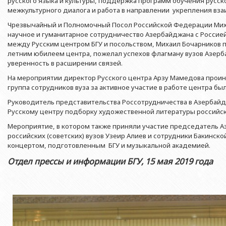
русского языка и культуры, поддержка программ обучения русск
Азербайджанской 
Выпускники БГУ
Отдел протокола
межкультурного диалога и работа в направлении укрепления в
Филологический фак
Юридическое лицо
Почетные доктора
Служба психологической помощи 
Чрезвычайный и Полномочный Посол Российской Федерации Миха
Азербайджанской 
Исторический факул
научное и гуманитарное сотрудничество Азербайджана с Россие
Образование в БГУ
Культурно-творческий центр
между Русским центром БГУ и посольством, Михаил Бочарников п
Юридическое лицо
Факультет междунар
летним юбилеем центра, пожелал успехов флагману вузов Азерба
образования Азер
Перечень специальностей
Спортивно-оздоровительный цент
уверенность в расширении связей.
Юридический факуль
Юридическое лицо
Знаменательные даты в истории БГУ
Университетская газета
На мероприятии директор Русского центра Арзу Мамедова прои
Факультет Журналис
Азербайджанской 
группа сотрудников вуза за активное участие в работе центра б
Типография
Факультет библиоте
Юридическое лицо
Руководитель представительства Россотрудничества в Азербайд
Издательство
и образования Аз
Русскому центру подборку художественной литературы российск
Факультет востоков
Мероприятие, в котором также приняли участие председатель 
Факультет Теология
российских (советских) вузов Узеир Алиев и сотрудники Бакинск
концертом, подготовленным БГУ и музыкальной академией.
Факультет социальны
Отдел прессы и информации БГУ, 15 мая 2019 года