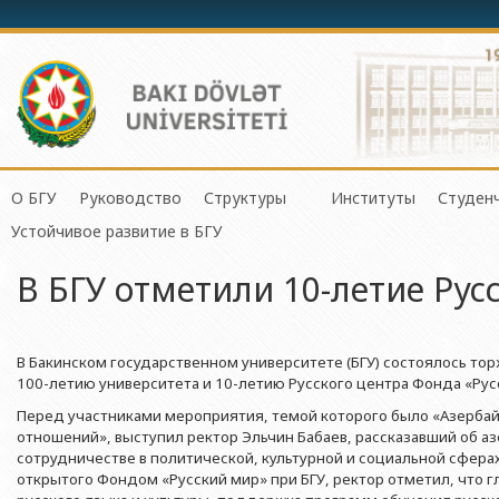
О БГУ
Руководство
Структуры
Институты
Студен
Механико-математич
Устойчивое развитие в БГУ
История БГУ
Ректор
Центр организации и управления 
Институт Физичес
Сове
Прикладная математи
В БГУ отметили 10-летие Рус
Миссия и стратегия БГУ
Проректоры
Центр организации научной деяте
Институт Прикла
Студ
Физический факульте
Программа развития БГУ
Советник ректора
Отдел по связям с общественнос
Институт Конфуц
Студ
Химический факульт
Сертификат об аттестации
Ученый совет БГУ
Отдел человеческих ресурсов и пр
Институт катализа
О гр
В Бакинском государственном университете (БГУ) состоялось т
Биологический факул
100-летию университета и 10-летию Русского центра Фонда «Русс
Науки и Образова
Членство БГУ в международных организациях
Деканы
Отдел по работе с документами 
Факультет Экологии 
Перед участниками мероприятия, темой которого было «Азербай
Институт математ
отношений», выступил ректор Эльчин Бабаев, рассказавший об 
Гранты и проекты
Профсоюзный Комитет
Бухгалтерия
Республики
Географический факу
сотрудничестве в политической, культурной и социальной сферах
Ректоры
Учебно-методический совет
Отдел мониторинга и контроля ка
открытого Фондом «Русский мир» при БГУ, ректор отметил, что г
Институт молекул
Геологический факул