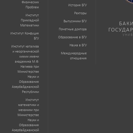
Физических
История БГУ
Проблем
Ректоры
Институт
Прикладной
Выпускники БГУ
БАК
Математики
ГОСУДА
Почетные доктора
Институт Конфуция
УНИВ
Образование в БГУ
БГУ
Наука в БГУ
Институт катализа
и неорганической
Международные
химии имени
отношения
академика М.Ф.
Нагиева при
Министерстве
Науки и
Образования
Азербайджанской
Республики
Институт
математики и
механики при
Министерстве
Науки и
Образования
Азербайджанской