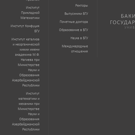
Ректоры
Институт
Прикладной
Выпускники БГУ
БАК
Математики
ГОСУДА
Почетные доктора
Институт Конфуция
УНИВ
Образование в БГУ
БГУ
Наука в БГУ
Институт катализа
и неорганической
Международные
химии имени
отношения
академика М.Ф.
Нагиева при
Министерстве
Науки и
Образования
Азербайджанской
Республики
Институт
математики и
механики при
Министерстве
Науки и
Образования
Азербайджанской
Республики