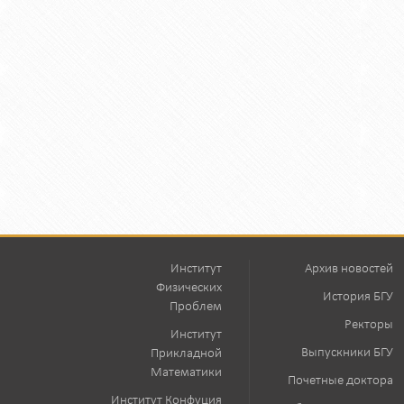
Институт
Архив новостей
Физических
История БГУ
Проблем
Ректоры
Институт
Выпускники БГУ
Прикладной
Математики
Почетные доктора
Институт Конфуция