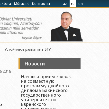
rektora
Müraciət
Контакты
az
ru
en
Устойчивое развитие в БГУ
Новости
2/2018
Начался прием заявок
на совместную
гиева при Министерстве Науки и Образования
программу двойного
диплома Бакинского
государственного
ания Азербайджанской Республики
университета и
Еврейского
а,
 Науки и Образования Азербайджанской Республики
университета в