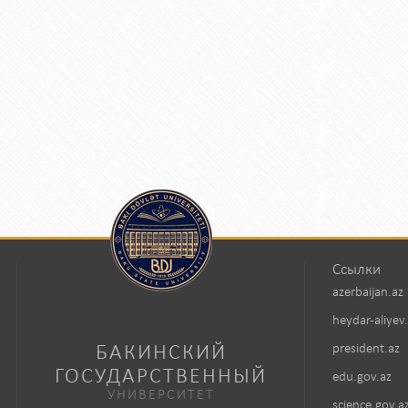
Ссылки
azerbaijan.az
heydar-aliyev
БАКИНСКИЙ
president.az
ГОСУДАРСТВЕННЫЙ
edu.gov.az
УНИВЕРСИТЕТ
science.gov.a