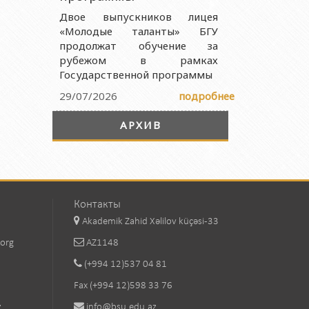
Двое выпускников лицея
«Молодые таланты» БГУ
продолжат обучение за
рубежом в рамках
Государственной программы
29/07/2026
подробнее
АРХИВ
Контакты
Akademik Zahid Xəlilov küçəsi-33
.org
AZ1148
(+994 12)537 04 81
Fax (+994 12)598 33 76
z
info@bsu.edu.az