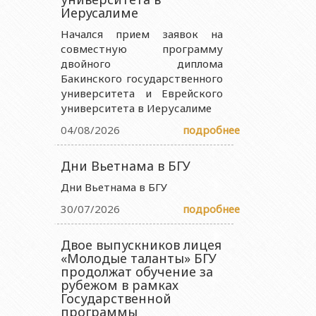
Иерусалиме
 науки и образования Азербайджанской Республики
Начался прием заявок на
ства науки и образования Азербайджанской Республики
совместную программу
двойного диплома
науки и образования Азербайджанской Республики
Бакинского государственного
ии Министерства науки и образования Азербайджанской
университета и Еврейского
университета в Иерусалиме
04/08/2026
подробнее
Дни Вьетнама в БГУ
Дни Вьетнама в БГУ
30/07/2026
подробнее
Двое выпускников лицея
«Молодые таланты» БГУ
продолжат обучение за
рубежом в рамках
Государственной
программы