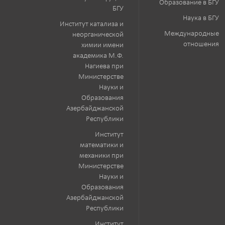
Образование в БГУ
БГУ
Наука в БГУ
Институт катализа и
Международные
неорганической
отношения
химии имени
академика М.Ф.
Нагиева при
Министерстве
Науки и
Образования
Азербайджанской
Республики
Институт
математики и
механики при
Министерстве
Науки и
Образования
Азербайджанской
Республики
Институт