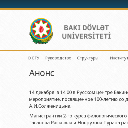
О БГУ
Руководство
Структуры
Институ
Механик
Анонс
История БГУ
Ректор
Центр организации и 
Инсти
Приклад
Миссия и стратегия БГУ
Проректоры
Центр организации на
Инсти
Физичес
Программа развития БГУ
Советник ректора
Отдел по связям с о
Инсти
14 декабря в 14:00 в Русском центре Баки
Химичес
мероприятие, посвященное 100-летию со д
Сертификат об аттестации
Ученый совет БГУ
Отдел человеческих р
Инсти
Биологи
А.И.Солженицына.
Азерб
Членство БГУ в международных организациях
Деканы
Отдел по работе с д
Факульт
Магистрантки 2-го курса филологического
Инсти
Гранты и проекты
Профсоюзный Комитет
Бухгалтерия
Гасанова Рафаэлла и Новрузова Турана рас
Географ
Инсти