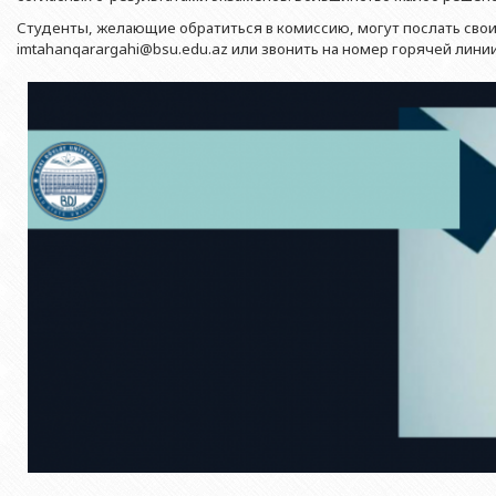
Азербайджанской 
Выпускники БГУ
Отдел протокола
Студенты, желающие обратиться в комиссию, могут послать сво
Филологический фак
Юридическое лицо
imtahanqarargahi@bsu.edu.az или звонить на номер горячей линии
Почетные доктора
Служба психологической помощи 
Азербайджанской 
Исторический факул
Образование в БГУ
Культурно-творческий центр
Юридическое лицо
Факультет междунар
образования Азер
Перечень специальностей
Спортивно-оздоровительный цент
Юридический факуль
Юридическое лицо
Знаменательные даты в истории БГУ
Университетская газета
Факультет Журналис
Азербайджанской 
Типография
Факультет библиоте
Юридическое лицо
Издательство
и образования Аз
Факультет востоков
Факультет Теология
Факультет социальны