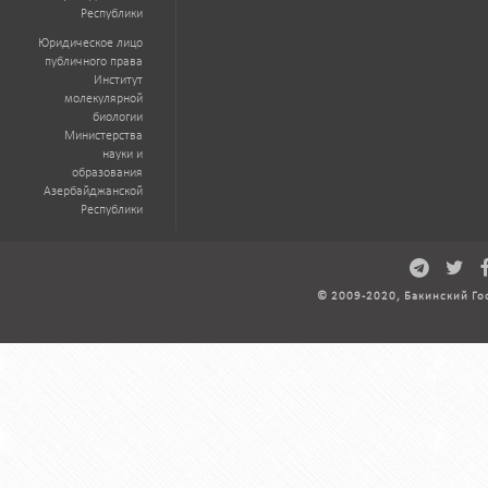
Республики
Юридическое лицо
публичного права
Институт
молекулярной
биологии
Министерства
науки и
образования
Азербайджанской
Республики
© 2009-2020, Бакинский Го