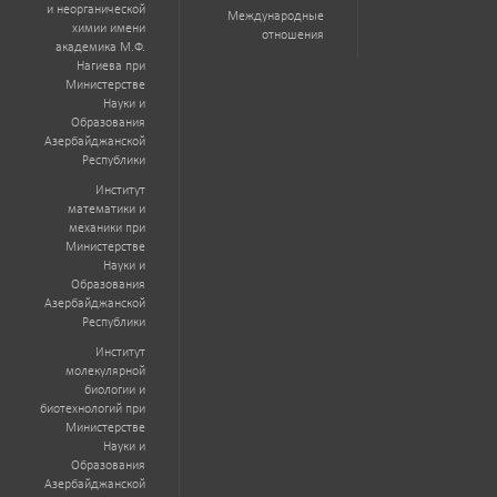
и неорганической
Международные
химии имени
отношения
академика М.Ф.
Нагиева при
Министерстве
Науки и
Образования
Азербайджанской
Республики
Институт
математики и
механики при
Министерстве
Науки и
Образования
Азербайджанской
Республики
Институт
молекулярной
биологии и
биотехнологий при
Министерстве
Науки и
Образования
Азербайджанской