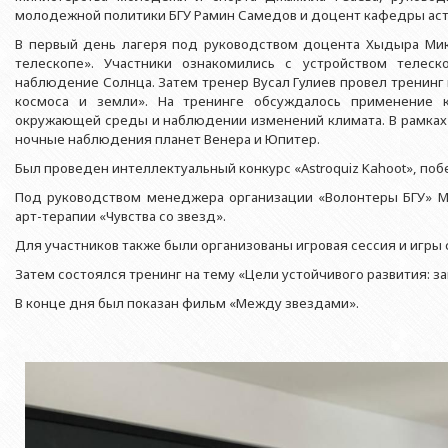
Азербайджанской 
Выпускники БГУ
Отдел протокола
молодежной политики БГУ Рамин Самедов и доцент кафедры ас
Филологический фак
Юридическое лицо
В первый день лагеря под руководством доцента Хыдыра Ми
Почетные доктора
Служба психологической помощи 
Азербайджанской 
Исторический факул
телескопе». Участники ознакомились с устройством телес
Образование в БГУ
Культурно-творческий центр
наблюдение Солнца. Затем тренер Вусал Гулиев провел тренинг 
Юридическое лицо
Факультет междунар
космоса и земли». На тренинге обсуждалось применение к
образования Азер
Перечень специальностей
Спортивно-оздоровительный цент
окружающей среды и наблюдении изменений климата. В рамках
Юридический факуль
ночные наблюдения планет Венера и Юпитер.
Юридическое лицо
Знаменательные даты в истории БГУ
Университетская газета
Факультет Журналис
Азербайджанской 
Был проведен интеллектуальный конкурс «Astroquiz Kahoot», по
Типография
Факультет библиоте
Под руководством менеджера организации «Волонтеры БГУ» Ма
Юридическое лицо
арт-терапии «Чувства со звезд».
Издательство
и образования Аз
Факультет востоков
Для участников также были организованы игровая сессия и игры 
Факультет Теология
Затем состоялся тренинг на тему «Цели устойчивого развития: з
Факультет социальны
В конце дня был показан фильм «Между звездами».