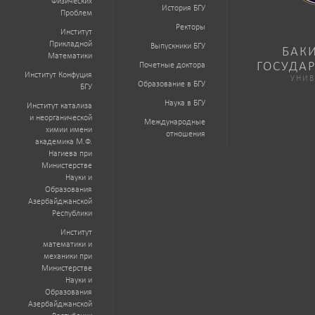
Физических
История БГУ
Проблем
Ректоры
Институт
Прикладной
Выпускники БГУ
БАК
Математики
ГОСУДА
Почетные доктора
Институт Конфуция
УНИВ
Образование в БГУ
БГУ
Наука в БГУ
Институт катализа
и неорганической
Международные
химии имени
отношения
академика М.Ф.
Нагиева при
Министерстве
Науки и
Образования
Азербайджанской
Республики
Институт
математики и
механики при
Министерстве
Науки и
Образования
Азербайджанской