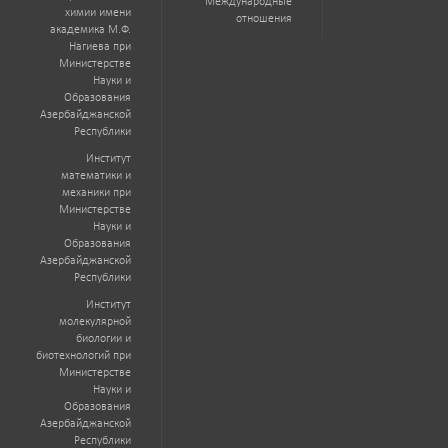
Международные
химии имени
отношения
академика М.Ф.
Нагиева при
Министерстве
Науки и
Образования
Азербайджанской
Республики
Институт
математики и
механики при
Министерстве
Науки и
Образования
Азербайджанской
Республики
Институт
молекулярной
биологии и
биотехнологий при
Министерстве
Науки и
Образования
Азербайджанской
Республики