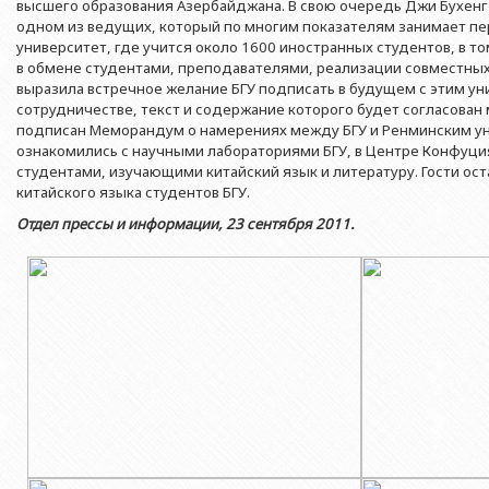
Азербайджанской 
высшего образования Азербайджана. В свою очередь Джи Бухенг
Выпускники БГУ
Отдел протокола
одном из ведущих, который по многим показателям занимает пе
Филологический фак
Юридическое лицо
университет, где учится около 1600 иностранных студентов, в т
Почетные доктора
Служба психологической помощи 
Азербайджанской 
Исторический факул
в обмене студентами, преподавателями, реализации совместных 
Образование в БГУ
Культурно-творческий центр
выразила встречное желание БГУ подписать в будущем с этим у
Юридическое лицо
Факультет междунар
сотрудничестве, текст и содержание которого будет согласован
образования Азер
Перечень специальностей
Спортивно-оздоровительный цент
подписан Меморандум о намерениях между БГУ и Ренминским ун
Юридический факуль
ознакомились с научными лабораториями БГУ, в Центре Конфуци
Юридическое лицо
Знаменательные даты в истории БГУ
Университетская газета
студентами, изучающими китайский язык и литературу. Гости ос
Факультет Журналис
Азербайджанской 
китайского языка студентов БГУ.
Типография
Факультет библиоте
Юридическое лицо
Отдел прессы и информации, 23 сентября 2011.
Издательство
и образования Аз
Факультет востоков
Факультет Теология
Факультет социальны