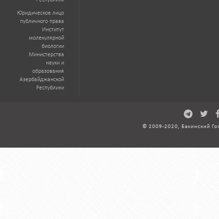
Республики
Юридическое лицо
публичного права
Институт
молекулярной
биологии
Министерства
науки и
образования
Азербайджанской
Республики
© 2009-2020, Бакинский Го