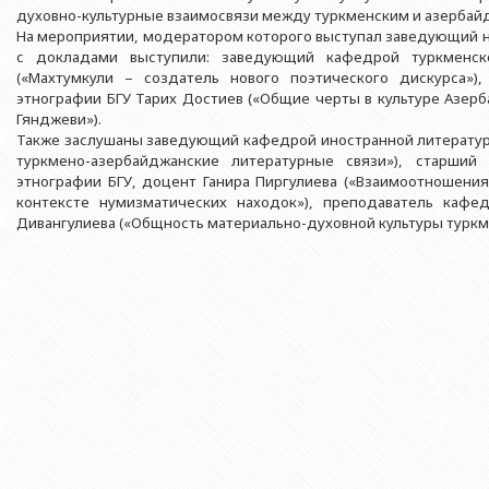
Азербайджанской 
Выпускники БГУ
Отдел протокола
духовно-культурные взаимосвязи между туркменским и азербай
Филологический фак
На мероприятии, модератором которого выступал заведующий 
Юридическое лицо
Почетные доктора
Служба психологической помощи 
с докладами выступили: заведующий кафедрой туркменск
Азербайджанской 
Исторический факул
(«Махтумкули – создатель нового поэтического дискурса»)
Образование в БГУ
Культурно-творческий центр
этнографии БГУ Тарих Достиев («Общие черты в культуре Азер
Юридическое лицо
Факультет междунар
Гянджеви»).
образования Азер
Перечень специальностей
Спортивно-оздоровительный цент
Также заслушаны заведующий кафедрой иностранной литературы
Юридический факуль
Юридическое лицо
туркмено-азербайджанские литературные связи»), старший
Знаменательные даты в истории БГУ
Университетская газета
Факультет Журналис
этнографии БГУ, доцент Ганира Пиргулиева («Взаимоотношени
Азербайджанской 
Типография
контексте нумизматических находок»), преподаватель кафе
Факультет библиоте
Юридическое лицо
Дивангулиева («Общность материально-духовной культуры туркм
Издательство
и образования Аз
Факультет востоков
Факультет Теология
Факультет социальны