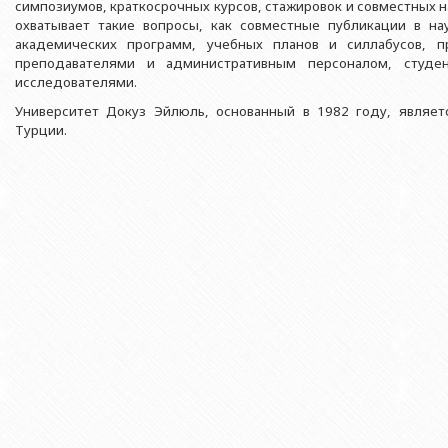
Азербайджанской 
симпозиумов, краткосрочных курсов, стажировок и совместных
Выпускники БГУ
Отдел протокола
охватывает такие вопросы, как совместные публикации в на
Филологический фак
Юридическое лицо
академических программ, учебных планов и силлабусов, п
Почетные доктора
Служба психологической помощи 
Азербайджанской 
Исторический факул
преподавателями и административным персоналом, студен
Образование в БГУ
Культурно-творческий центр
исследователями.
Юридическое лицо
Факультет междунар
Университет Докуз Эйлюль, основанный в 1982 году, являе
образования Азер
Перечень специальностей
Спортивно-оздоровительный цент
Юридический факуль
Турции.
Юридическое лицо
Знаменательные даты в истории БГУ
Университетская газета
Факультет Журналис
Азербайджанской 
Типография
Факультет библиоте
Юридическое лицо
Издательство
и образования Аз
Факультет востоков
Факультет Теология
Факультет социальны