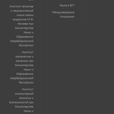
Наука в БГУ
Институт катализа
и неорганической
Международные
химии имени
отношения
академика М.Ф.
Нагиева при
Министерстве
Науки и
Образования
Азербайджанской
Республики
Институт
математики и
механики при
Министерстве
Науки и
Образования
Азербайджанской
Республики
Институт
молекулярной
биологии и
биотехнологий при
Министерстве
Науки и