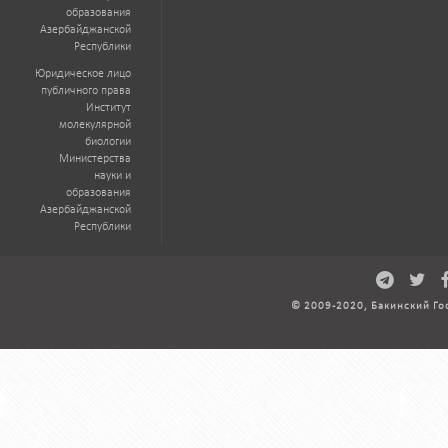
образования
Азербайджанской
Республики
Юридическое лицо
публичного права
Институт
молекулярной
биологии
Министерства
науки и
образования
Азербайджанской
Республики
© 2009-2020, Бакинский Го