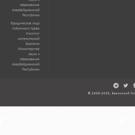
науки и
образования
Азербайджанской
Республики
Юридическое лицо
публичного права
Институт
молекулярной
биологии
Министерства
науки и
образования
Азербайджанской
Республики
© 2009-2020, Бакинский Го