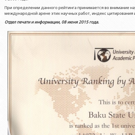
Азербайджанской 
Выпускники БГУ
Отдел протокола
При определении данного рейтинга принимается во внимание на
Филологический фак
Юридическое лицо
международной арене этих научных работ, индекс цитирования и
Почетные доктора
Служба психологической помощи 
Азербайджанской 
Исторический факул
Отдел печати и информации, 08 июня 2015 года.
Образование в БГУ
Культурно-творческий центр
Юридическое лицо
Факультет междунар
образования Азер
Перечень специальностей
Спортивно-оздоровительный цент
Юридический факуль
Юридическое лицо
Знаменательные даты в истории БГУ
Университетская газета
Факультет Журналис
Азербайджанской 
Типография
Факультет библиоте
Юридическое лицо
Издательство
и образования Аз
Факультет востоков
Факультет Теология
Факультет социальны