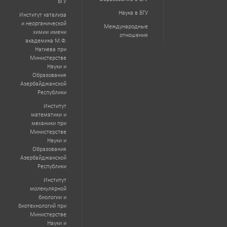
БГУ
Наука в БГУ
Институт катализа
и неорганической
Международные
химии имени
отношения
академика М.Ф.
Нагиева при
Министерстве
Науки и
Образования
Азербайджанской
Республики
Институт
математики и
механики при
Министерстве
Науки и
Образования
Азербайджанской
Республики
Институт
молекулярной
биологии и
биотехнологий при
Министерстве
Науки и