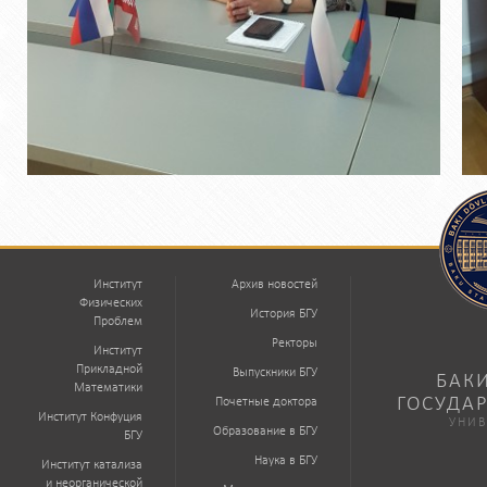
Институт
Архив новостей
Физических
История БГУ
Проблем
Ректоры
Институт
Прикладной
Выпускники БГУ
БАК
Математики
ГОСУДА
Почетные доктора
Институт Конфуция
УНИВ
Образование в БГУ
БГУ
Наука в БГУ
Институт катализа
и неорганической