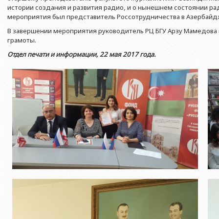
Азербайджанской 
Выпускники БГУ
Отдел протокола
истории создания и развития радио, и о нынешнем состоянии р
Филологический фак
мероприятия был представитель Россотрудничества в Азербайдж
Юридическое лицо
Почетные доктора
Служба психологической помощи 
Азербайджанской 
Исторический факул
В завершении мероприятия руководитель РЦ БГУ Арзу Мамедова 
Образование в БГУ
Культурно-творческий центр
грамоты.
Юридическое лицо
Факультет междунар
Отдел печати и информации, 22 мая 2017 года.
образования Азер
Перечень специальностей
Спортивно-оздоровительный цент
Юридический факуль
Юридическое лицо
Знаменательные даты в истории БГУ
Университетская газета
Факультет Журналис
Азербайджанской 
Типография
Факультет библиоте
Юридическое лицо
Издательство
и образования Аз
Факультет востоков
Факультет Теология
Факультет социальны