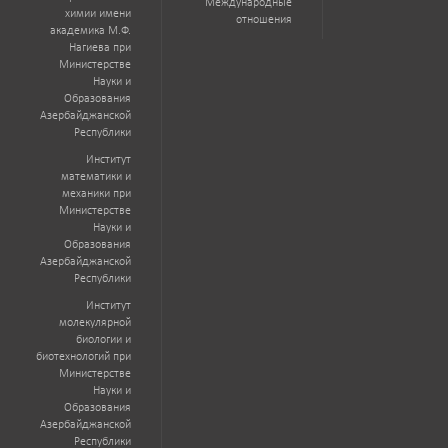
Международные
химии имени
отношения
академика М.Ф.
Нагиева при
Министерстве
Науки и
Образования
Азербайджанской
Республики
Институт
математики и
механики при
Министерстве
Науки и
Образования
Азербайджанской
Республики
Институт
молекулярной
биологии и
биотехнологий при
Министерстве
Науки и
Образования
Азербайджанской
Республики