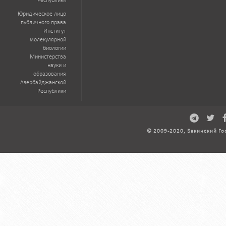
Республики
Юридическое лицо
публичного права
Институт
молекулярной
биологии
Министерства
науки и
образования
Азербайджанской
Республики
© 2009-2020, Бакинский Го