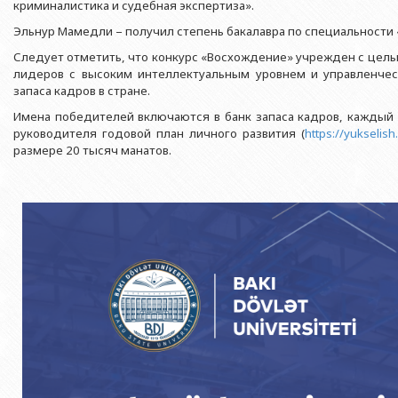
Азербайджанской 
криминалистика и судебная экспертиза».
Выпускники БГУ
Отдел протокола
Филологический фак
Эльнур Мамедли – получил степень бакалавра по специальности
Юридическое лицо
Почетные доктора
Служба психологической помощи 
Азербайджанской 
Исторический факул
Следует отметить, что конкурс «Восхождение» учрежден с цел
Образование в БГУ
Культурно-творческий центр
лидеров с высоким интеллектуальным уровнем и управленчес
Юридическое лицо
Факультет междунар
запаса кадров в стране.
образования Азер
Перечень специальностей
Спортивно-оздоровительный цент
Юридический факуль
Имена победителей включаются в банк запаса кадров, каждый 
Юридическое лицо
Знаменательные даты в истории БГУ
Университетская газета
руководителя годовой план личного развития (
https://yukselis
Факультет Журналис
Азербайджанской 
размере 20 тысяч манатов.
Типография
Факультет библиоте
Юридическое лицо
Издательство
и образования Аз
Факультет востоков
Факультет Теология
Факультет социальны