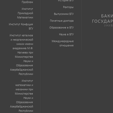
История БГУ
Проблем
Ректоры
Институт
Прикладной
Выпускники БГУ
БАК
Математики
ГОСУДА
Почетные доктора
Институт Конфуция
УНИВ
Образование в БГУ
БГУ
Наука в БГУ
Институт катализа
и неорганической
Международные
химии имени
отношения
академика М.Ф.
Нагиева при
Министерстве
Науки и
Образования
Азербайджанской
Республики
Институт
математики и
механики при
Министерстве
Науки и
Образования
Азербайджанской
Республики