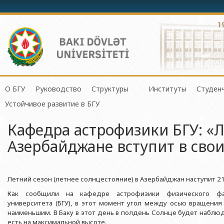
О БГУ
Руководство
Структуры
Институты
Студен
Механико-математич
Устойчивое развитие в БГУ
История БГУ
Ректор
Центр организации и управления 
Институт Физичес
Сове
Прикладная математи
Кафедра астрофизики БГУ: «Л
Миссия и стратегия БГУ
Проректоры
Центр организации научной деяте
Институт Прикла
Студ
Физический факульте
Азербайджане вступит в свои
Программа развития БГУ
Советник ректора
Отдел по связям с общественнос
Институт Конфуц
Студ
Химический факульт
Сертификат об аттестации
Ученый совет БГУ
Отдел человеческих ресурсов и пр
Институт катализа
О гр
Биологический факул
Науки и Образова
Летний сезон (летнее солнцестояние) в Азербайджан наступит 21 
Членство БГУ в международных организациях
Деканы
Отдел по работе с документами 
Факультет Экологии 
Институт математ
Как сообщили на кафедре астрофизики физического факу
Гранты и проекты
Профсоюзный Комитет
Бухгалтерия
Республики
университета (БГУ), в этот момент угол между осью вращени
Географический факу
наименьшим. В Баку в этот день в полдень Солнце будет наблюд
Ректоры
Учебно-методический совет
Отдел мониторинга и контроля ка
Институт молекул
Геологический факул
есть на максимальной высоте.