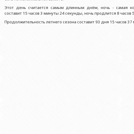
Азербайджанской 
Выпускники БГУ
Отдел протокола
Этот день считается самым длинным днём, ночь - самая ко
Филологический фак
Юридическое лицо
составит 15 часов 3 минуты 24 секунды, ночь продлится 8 часов 
Почетные доктора
Служба психологической помощи 
Азербайджанской 
Исторический факул
Продолжительность летнего сезона составит 93 дня 15 часов 37 
Образование в БГУ
Культурно-творческий центр
Юридическое лицо
Факультет междунар
образования Азер
Перечень специальностей
Спортивно-оздоровительный цент
Юридический факуль
Юридическое лицо
Знаменательные даты в истории БГУ
Университетская газета
Факультет Журналис
Азербайджанской 
Типография
Факультет библиоте
Юридическое лицо
Издательство
и образования Аз
Факультет востоков
Факультет Теология
Факультет социальны