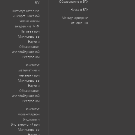
Образование в БГУ
БГУ
Наука в БГУ
Институт катализа
и неорганической
Международные
химии имени
отношения
академика М.Ф.
Нагиева при
Министерстве
Науки и
Образования
Азербайджанской
Республики
Институт
математики и
механики при
Министерстве
Науки и
Образования
Азербайджанской
Республики
Институт
молекулярной
биологии и
биотехнологий при
Министерстве