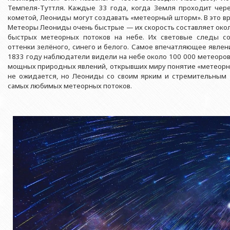
Азербайджанской 
Выпускники БГУ
Отдел протокола
Темпеля-Туттля. Каждые 33 года, когда Земля проходит чер
Филологический фак
кометой, Леониды могут создавать «метеорный шторм». В это в
Юридическое лицо
Почетные доктора
Служба психологической помощи 
Метеоры Леониды очень быстрые — их скорость составляет около
Азербайджанской 
Исторический факул
быстрых метеорных потоков на небе. Их световые следы со
Образование в БГУ
Культурно-творческий центр
оттенки зелёного, синего и белого. Самое впечатляющее явлени
Юридическое лицо
Факультет междунар
1833 году наблюдатели видели на небе около 100 000 метеоров 
образования Азер
Перечень специальностей
Спортивно-оздоровительный цент
Юридический факуль
мощных природных явлений, открывших миру понятие «метеорно
Юридическое лицо
не ожидается, но Леониды со своим ярким и стремительным
Знаменательные даты в истории БГУ
Университетская газета
Факультет Журналис
Азербайджанской 
самых любимых метеорных потоков.
Типография
Факультет библиоте
Юридическое лицо
Издательство
и образования Аз
Факультет востоков
Факультет Теология
Факультет социальны