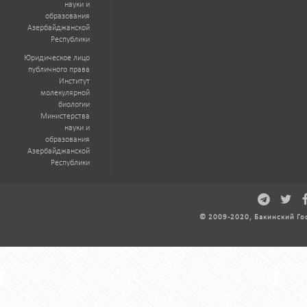
науки и
образования
Азербайджанской
Республики
Юридическое лицо
публичного права
Институт
молекулярной
биологии
Министерства
науки и
образования
Азербайджанской
Республики
© 2009-2020, Бакинский Го