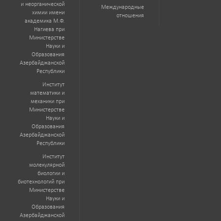
и неорганической
Международные
химии имени
отношения
академика М.Ф.
Нагиева при
Министерстве
Науки и
Образования
Азербайджанской
Республики
Институт
математики и
механики при
Министерстве
Науки и
Образования
Азербайджанской
Республики
Институт
молекулярной
биологии и
биотехнологий при
Министерстве
Науки и
Образования
Азербайджанской