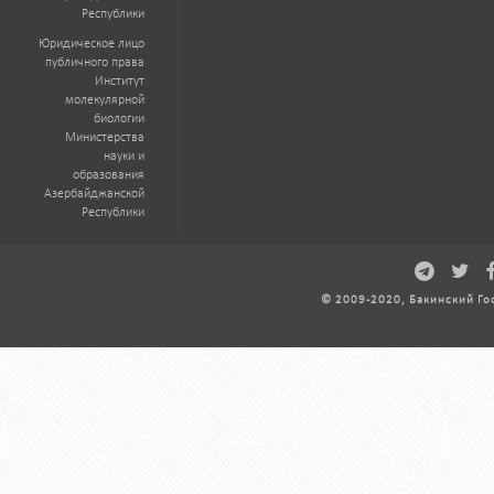
Республики
Юридическое лицо
публичного права
Институт
молекулярной
биологии
Министерства
науки и
образования
Азербайджанской
Республики
© 2009-2020, Бакинский Го