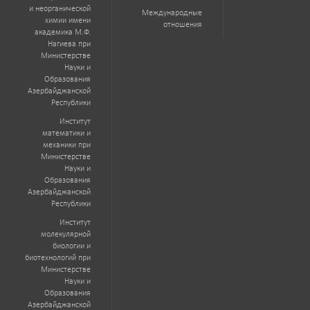
и неорганической
Международные
химии имени
отношения
академика М.Ф.
Нагиева при
Министерстве
Науки и
Образования
Азербайджанской
Республики
Институт
математики и
механики при
Министерстве
Науки и
Образования
Азербайджанской
Республики
Институт
молекулярной
биологии и
биотехнологий при
Министерстве
Науки и
Образования
Азербайджанской