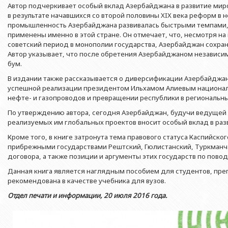
Азербайджанской 
Автор подчеркивает особый вклад Азербайджана в развитие миро
Выпускники БГУ
Отдел протокола
Филологический фак
в результате начавшихся со второй половины XIX века реформ в
Юридическое лицо
Почетные доктора
Служба психологической помощи 
промышленность Азербайджана развивалась быстрыми темпами,
Азербайджанской 
Исторический факул
применены именно в этой стране. Он отмечает, что, несмотря 
Образование в БГУ
Культурно-творческий центр
советский период в монополии государства, Азербайджан сохра
Юридическое лицо
Факультет междунар
Автор указывает, что после обретения Азербайджаном независи
образования Азер
Перечень специальностей
Спортивно-оздоровительный цент
бум.
Юридический факуль
Юридическое лицо
Знаменательные даты в истории БГУ
Университетская газета
В издании также рассказывается о диверсификации Азербайджа
Факультет Журналис
Азербайджанской 
успешной реализации президентом Ильхамом Алиевым национал
Типография
нефте- и газопроводов и превращении республики в региональны
Факультет библиоте
Юридическое лицо
Издательство
и образования Аз
По утверждению автора, сегодня Азербайджан, будучи ведущей 
Факультет востоков
реализуемых им глобальных проектов вносит особый вклад в разв
Факультет Теология
Кроме того, в книге затронута тема правового статуса Каспийск
прибрежными государствами Рештский, Гюлистанский, Туркманча
Факультет социальны
договора, а также позиции и аргументы этих государств по пово
Данная книга является наглядным пособием для студентов, пре
рекомендована в качестве учебника для вузов.
Отдел печати и информации, 20 июля 2016 года.