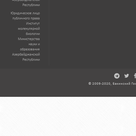
Азербайджанской
Республики
Юридическое лицо
публичного права
Институт
молекулярной
биологии
Министерства
науки и
образования
Азербайджанской
Республики
© 2009-2020, Бакинский Го