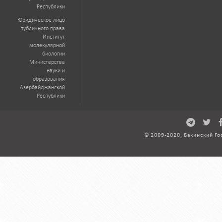
Республики
Юридическое лицо
публичного права
Институт
молекулярной
биологии
Министерства
науки и
образования
Азербайджанской
Республики
© 2009-2020, Бакинский Го