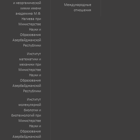
и неорганической
Международные
химии имени
отношения
академика М.Ф.
Нагиева при
Министерстве
Науки и
Образования
Азербайджанской
Республики
Институт
математики и
механики при
Министерстве
Науки и
Образования
Азербайджанской
Республики
Институт
молекулярной
биологии и
биотехнологий при
Министерстве
Науки и
Образования
Азербайджанской