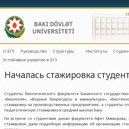
О БГУ
Руководство
Структуры
Институты
Студен
Механико-математич
Устойчивое развитие в БГУ
История БГУ
Ректор
Центр организации и управления 
Институт Физичес
Сове
Прикладная математи
Началась стажировка студен
Миссия и стратегия БГУ
Проректоры
Центр организации научной деяте
Институт Прикла
Студ
Физический факульте
Программа развития БГУ
Советник ректора
Отдел по связям с общественнос
Институт Конфуц
Студ
Химический факульт
Сертификат об аттестации
Ученый совет БГУ
Отдел человеческих ресурсов и пр
Институт катализа
О гр
Студенты биологического факультета Бакинского государствен
Биологический факул
«Биология», «Водные биоресурсы и аквакультура», «Биотех
Науки и Образова
Членство БГУ в международных организациях
Деканы
Отдел по работе с документами 
стажировку на производственных предприятиях, а студенты с
Факультет Экологии 
Институт математ
педагогическую стажировка в средних школах Баку.
Гранты и проекты
Профсоюзный Комитет
Бухгалтерия
Республики
Географический факу
На встрече со студентами декан факультета Афет Мамедова
Ректоры
Учебно-методический совет
Отдел мониторинга и контроля ка
стажировок дали подробную информацию об организации ста
Институт молекул
Геологический факул