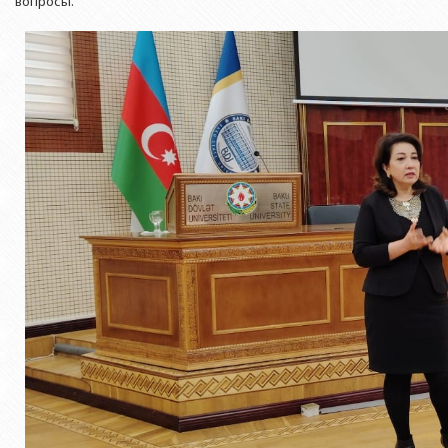
вопросы.
Азербайджанской 
Выпускники БГУ
Отдел протокола
Филологический фак
Юридическое лицо
Почетные доктора
Служба психологической помощи 
Азербайджанской 
Исторический факул
Образование в БГУ
Культурно-творческий центр
Юридическое лицо
Факультет междунар
образования Азер
Перечень специальностей
Спортивно-оздоровительный цент
Юридический факуль
Юридическое лицо
Знаменательные даты в истории БГУ
Университетская газета
Факультет Журналис
Азербайджанской 
Типография
Факультет библиоте
Юридическое лицо
Издательство
и образования Аз
Факультет востоков
Факультет Теология
Факультет социальны