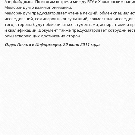
Азербайджанской 
Азербайджана. По итогам встречи между БГУ и Харьковским нац
Выпускники БГУ
Отдел протокола
Меморандум о взаимопонимании.
Филологический фак
Юридическое лицо
Меморандум предусматривает чтение лекций, обмен специалис
Почетные доктора
Служба психологической помощи 
Азербайджанской 
Исторический факул
исследований, семинаров и консультаций, совместные исследов
Образование в БГУ
Культурно-творческий центр
того, стороны будут обмениваться студентами, аспирантами и 
Юридическое лицо
Факультет междунар
и квалификации. Документ также предусматривает сотрудничест
образования Азер
Перечень специальностей
Спортивно-оздоровительный цент
олицетворяющих достижения сторон.
Юридический факуль
Юридическое лицо
Отдел Печати и Информации, 29 июня 2011 года.
Знаменательные даты в истории БГУ
Университетская газета
Факультет Журналис
Азербайджанской 
Типография
Факультет библиоте
Юридическое лицо
Издательство
и образования Аз
Факультет востоков
Факультет Теология
Факультет социальны