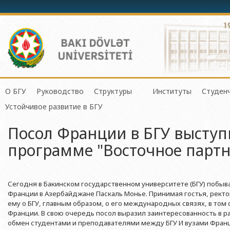
О БГУ
Руководство
Структуры
Институты
Студен
Механико-математич
Устойчивое развитие в БГУ
История БГУ
Ректор
Центр организации и управления 
Институт Физичес
Сове
Прикладная математи
Посол Франции в БГУ выступ
Миссия и стратегия БГУ
Проректоры
Центр организации научной деяте
Институт Прикла
Студ
Физический факульте
программе "Восточное партн
Программа развития БГУ
Советник ректора
Отдел по связям с общественнос
Институт Конфуц
Студ
Химический факульт
Сертификат об аттестации
Ученый совет БГУ
Отдел человеческих ресурсов и пр
Институт катализа
О гр
Биологический факул
Науки и Образова
Сегодня в Бакинском государственном университете (БГУ) побы
Членство БГУ в международных организациях
Деканы
Отдел по работе с документами 
Факультет Экологии 
Франции в Азербайджане Паскаль Монье. Принимая гостья, ректо
Институт математ
Гранты и проекты
Профсоюзный Комитет
Бухгалтерия
ему о БГУ, главным образом, о его международных связях, в том
Республики
Географический факу
Франции. В свою очередь посол выразил заинтересованность в 
Ректоры
Учебно-методический совет
Отдел мониторинга и контроля ка
Институт молекул
обмен студентами и преподавателями между БГУ И вузами Франц
Геологический факул