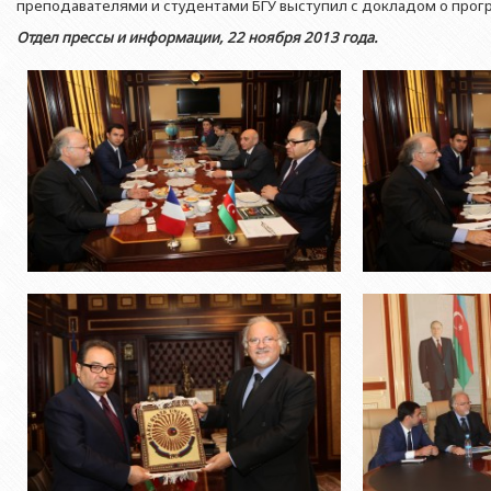
Азербайджанской 
преподавателями и студентами БГУ выступил с докладом о прогр
Выпускники БГУ
Отдел протокола
Филологический фак
Отдел прессы и информации, 22 ноября 2013 года.
Юридическое лицо
Почетные доктора
Служба психологической помощи 
Азербайджанской 
Исторический факул
Образование в БГУ
Культурно-творческий центр
Юридическое лицо
Факультет междунар
образования Азер
Перечень специальностей
Спортивно-оздоровительный цент
Юридический факуль
Юридическое лицо
Знаменательные даты в истории БГУ
Университетская газета
Факультет Журналис
Азербайджанской 
Типография
Факультет библиоте
Юридическое лицо
Издательство
и образования Аз
Факультет востоков
Факультет Теология
Факультет социальны