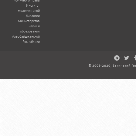
публичного права
Институт
молекулярной
биологии
Министерства
науки и
образования
Азербайджанской
Республики
© 2009-2020, Бакинский Го