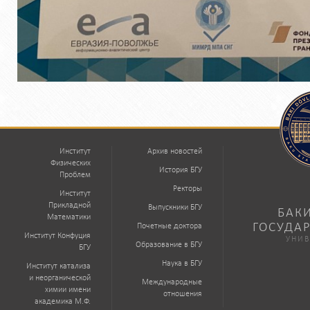
Институт
Архив новостей
Физических
История БГУ
Проблем
Ректоры
Институт
Прикладной
Выпускники БГУ
БАК
Математики
ГОСУДА
Почетные доктора
Институт Конфуция
УНИВ
Образование в БГУ
БГУ
Наука в БГУ
Институт катализа
и неорганической
Международные
химии имени
отношения
академика М.Ф.