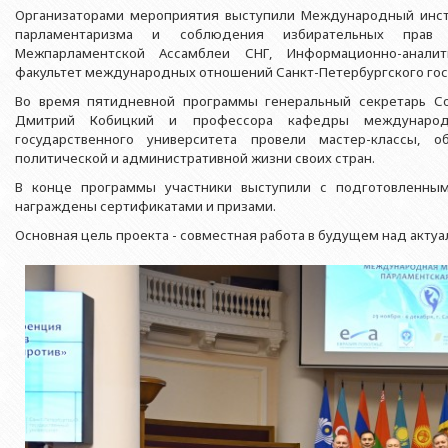
Азербайджанской 
Выпускники БГУ
Отдел протокола
Организаторами мероприятия выступили Международный инст
Филологический фак
парламентаризма и соблюдения избирательных прав 
Юридическое лицо
Почетные доктора
Служба психологической помощи 
Межпарламентской Ассамблеи СНГ, Информационно-аналит
Азербайджанской 
Исторический факул
факультет международных отношений Санкт-Петербургского гос
Образование в БГУ
Культурно-творческий центр
Юридическое лицо
Факультет междунар
Во время пятидневной программы генеральный секретарь С
образования Азер
Перечень специальностей
Спортивно-оздоровительный цент
Дмитрий Кобицкий и профессора кафедры международн
Юридический факуль
государственного университета провели мастер-классы,
Юридическое лицо
Знаменательные даты в истории БГУ
Университетская газета
политической и административной жизни своих стран.
Факультет Журналис
Азербайджанской 
Типография
В конце программы участники выступили с подготовленным
Факультет библиоте
Юридическое лицо
награждены сертификатами и призами.
Издательство
и образования Аз
Факультет востоков
Основная цель проекта - совместная работа в будущем над акту
Факультет Теология
Факультет социальны