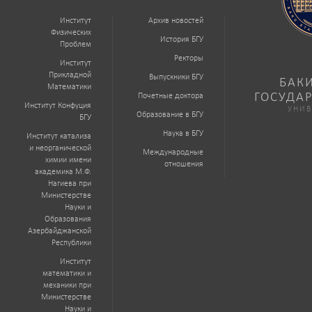
Институт
Архив новостей
Физических
История БГУ
Проблем
Ректоры
Институт
Прикладной
Выпускники БГУ
БАК
Математики
ГОСУДА
Почетные доктора
Институт Конфуция
УНИВ
Образование в БГУ
БГУ
Наука в БГУ
Институт катализа
и неорганической
Международные
химии имени
отношения
академика М.Ф.
Нагиева при
Министерстве
Науки и
Образования
Азербайджанской
Республики
Институт
математики и
механики при
Министерстве
Науки и