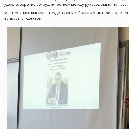
Азербайджанской 
Выпускники БГУ
Отдел протокола
удовлетворение сотрудничеством между руководимым им газето
Филологический фак
Юридическое лицо
Мастер-класс выслушан аудиторией с большим интересом, и Р
Почетные доктора
Служба психологической помощи 
Азербайджанской 
Исторический факул
вопросы студентов.
Образование в БГУ
Культурно-творческий центр
Юридическое лицо
Факультет междунар
образования Азер
Перечень специальностей
Спортивно-оздоровительный цент
Юридический факуль
Юридическое лицо
Знаменательные даты в истории БГУ
Университетская газета
Факультет Журналис
Азербайджанской 
Типография
Факультет библиоте
Юридическое лицо
Издательство
и образования Аз
Факультет востоков
Факультет Теология
Факультет социальны