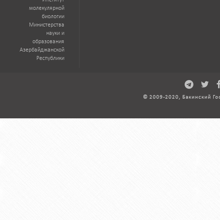
Институт
молекулярной
биологии
Министерства
науки и
образования
Азербайджанской
Республики
© 2009-2020, Бакинский Го