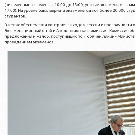
Азербайджанской 
Выпускники БГУ
Отдел протокола
(письменные экзамены с 10:00 до 13:00, устные экзамены и экзам
Филологический фак
17:00). На уровне бакалавриата экзамены сдают более 20 000 студ
Юридическое лицо
Почетные доктора
Служба психологической помощи 
студентов.
Азербайджанской 
Исторический факул
Образование в БГУ
Культурно-творческий центр
В целях обеспечения контроля за ходом сессии и прозрачности 
Юридическое лицо
Факультет междунар
Экзаменационный штаб и Апелляционная комиссия. Комиссия об
образования Азер
Перечень специальностей
Спортивно-оздоровительный цент
предложений и жалоб, поступивших по «Горячей линии» Министерс
Юридический факуль
проведением экзаменов.
Юридическое лицо
Знаменательные даты в истории БГУ
Университетская газета
Факультет Журналис
Азербайджанской 
Типография
Факультет библиоте
Юридическое лицо
Издательство
и образования Аз
Факультет востоков
Факультет Теология
Факультет социальны