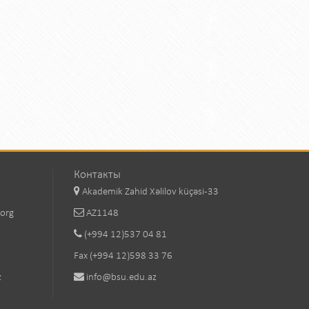
Контакты
Akademik Zahid Xəlilov küçəsi-33
.org
AZ1148
(+994 12)537 04 81
Fax (+994 12)598 33 76
z
info@bsu.edu.az