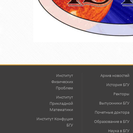
Институт
Архив новостей
Физических
История БГУ
Проблем
Ректоры
Институт
Выпускники БГУ
Прикладной
Математики
Почетные доктора
Институт Конфуция
Образование в БГУ
БГУ
Наука в БГУ