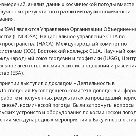
контроля качества
измерений, анализ данных космической погоды вместе 
еский факультет
ческое лицо публичного права Институт физики Министерства
лученных результатов в развитии науки космической
ический факультет
ческое лицо публичного права Институт математики Министер
вания.
кой помощи БГУ
еский факультет
ческое лицо публичного права Институт химии Министерства 
ы ISWI являются Управление Организации Объединенн
 центр
нства (UNOOSA), Национальное управление США по
ет международных отношений и экономика
ческое лицо публичного права Институт молекулярной биолог
ельный центр
о пространства (НАСА), Международный комитет по
блики
ский факультет
истемам (ICG), Бостонский колледж США, Научный ком
та
ет Журналистики
ждународный союз геодезии и геофизики (IUGG), Цент
льное агентство космических исследований и развити
ет библиотековедения-информации
тво (ESA).
ет востоковедения
приятии выступил с докладом «Деятельность в
ет Теология
 До сведения Руководящего комитета доведена инфор
 работе и полученных результатах за прошедший пери
т социальные науки и психология
 связей, космической погоды. Были затронуты вопросы
ьских устройств и оборудования по космической погод
ения международных мероприятий в Баку и перспекти