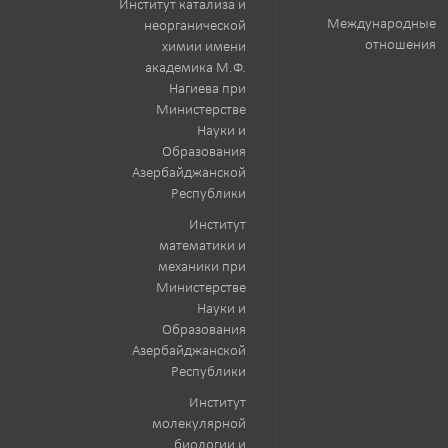
Институт катализа и
Международные
неорганической
отношения
химии имени
академика М.Ф.
Нагиева при
Министерстве
Науки и
Образования
Азербайджанской
Республики
Институт
математики и
механики при
Министерстве
Науки и
Образования
Азербайджанской
Республики
Институт
молекулярной
биологии и