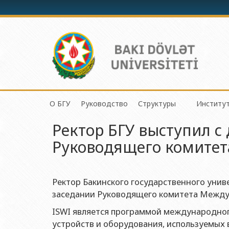
О БГУ
Руководство
Структуры
Институ
Механик
Ректор БГУ выступил с
История БГУ
Ректор
Центр организации и 
Инсти
Приклад
Руководящего комитет
Миссия и стратегия БГУ
Проректоры
Центр организации на
Инсти
Физичес
Программа развития БГУ
Советник ректора
Отдел по связям с о
Инсти
Химичес
Сертификат об аттестации
Ученый совет БГУ
Отдел человеческих р
Инсти
Ректор Бакинского государственного унив
Биологи
Азерб
заседании Руководящего комитета Междун
Членство БГУ в международных организациях
Деканы
Отдел по работе с д
Факульт
Инсти
ISWI является программой международног
Гранты и проекты
Профсоюзный Комитет
Бухгалтерия
Географ
устройств и оборудования, используемых
Инсти