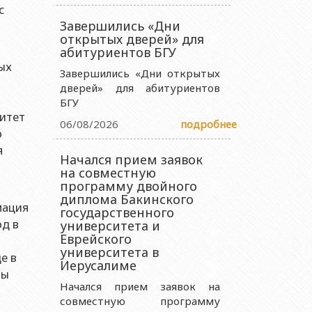
с
 науки и образования Азербайджанской Республики
Завершились «Дни
открытых дверей» для
ства науки и образования Азербайджанской Республики
абитуриентов БГУ
науки и образования Азербайджанской Республики
ых
Завершились «Дни открытых
ии Министерства науки и образования Азербайджанской
дверей» для абитуриентов
БГУ
итет
06/08/2026
подробнее
р
я
Начался прием заявок
на совместную
программу двойного
диплома Бакинского
мация
государственного
од в
университета и
Еврейского
университета в
е в
Иерусалиме
вы
Начался прием заявок на
совместную программу