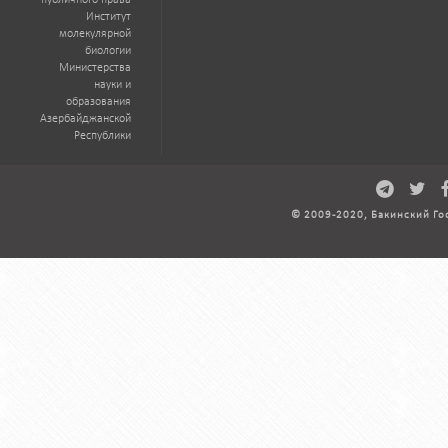
публичного права
Институт
молекулярной
биологии
Министерства
науки и
образования
Азербайджанской
Республики
© 2009-2020, Бакинский Го