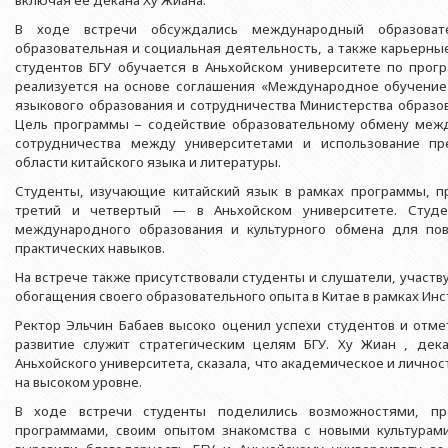
включая её декана Ху Жиана.
Азербайджанской 
Выпускники БГУ
Отдел протокола
Филологический фак
В ходе встречи обсуждались международный образовате
Юридическое лицо
Почетные доктора
Служба психологической помощи 
образовательная и социальная деятельность, а также карьерны
Азербайджанской 
Исторический факул
студентов БГУ обучается в Аньхойском университете по прог
Образование в БГУ
Культурно-творческий центр
реализуется на основе соглашения «Международное обучение
Юридическое лицо
Факультет междунар
языкового образования и сотрудничества Министерства образо
образования Азер
Перечень специальностей
Спортивно-оздоровительный цент
Цель программы – содействие образовательному обмену меж
Юридический факуль
сотрудничества между университетами и использование пр
Юридическое лицо
Знаменательные даты в истории БГУ
Университетская газета
области китайского языка и литературы.
Факультет Журналис
Азербайджанской 
Типография
Студенты, изучающие китайский язык в рамках программы, пр
Факультет библиоте
Юридическое лицо
третий и четвертый — в Аньхойском университете. Студ
Издательство
и образования Аз
международного образования и культурного обмена для по
Факультет востоков
практических навыков.
Факультет Теология
На встрече также присутствовали студенты и слушатели, учас
обогащения своего образовательного опыта в Китае в рамках Инс
Факультет социальны
Ректор Эльчин Бабаев высоко оценил успехи студентов и отме
развитие служит стратегическим целям БГУ. Ху Жиан , де
Аньхойского университета, сказала, что академическое и лично
на высоком уровне.
В ходе встречи студенты поделились возможностями, пр
программами, своим опытом знакомства с новыми культурам