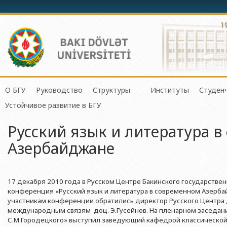
О БГУ
Руководство
Структуры
Институты
Студен
Механико-математич
Устойчивое развитие в БГУ
История БГУ
Ректор
Центр организации и управления 
Институт Физичес
Сове
Прикладная математи
Русский язык и литература 
Миссия и стратегия БГУ
Проректоры
Центр организации научной деяте
Институт Прикла
Студ
Физический факульте
Азербайджане
Программа развития БГУ
Советник ректора
Отдел по связям с общественнос
Институт Конфуц
Студ
Химический факульт
Сертификат об аттестации
Ученый совет БГУ
Отдел человеческих ресурсов и пр
Институт катализа
О гр
Биологический факул
Науки и Образова
17 декабря 2010 года в Русском Центре Бакинского государствен
Членство БГУ в международных организациях
Деканы
Отдел по работе с документами 
Факультет Экологии 
конференция «Русский язык и литература в современном Азерба
Институт математ
Гранты и проекты
Профсоюзный Комитет
Бухгалтерия
участникам конференции обратились директор Русского Центра д
Республики
Географический факу
международным связям доц. Э.Гусейнов. На пленарном заседани
Ректоры
Учебно-методический совет
Отдел мониторинга и контроля ка
Институт молекул
С.М.Городецкого» выступил заведующий кафедрой классической 
Геологический факул