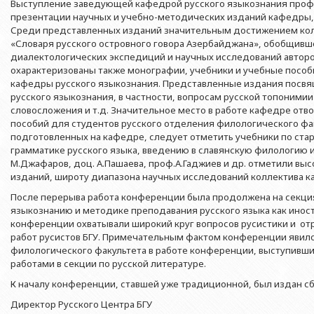
Азербайджанской 
Выступление заведующей кафедрой русского языкознания проф.
Выпускники БГУ
Отдел протокола
презентации научных и учебно-методических изданий кафедры, 
Филологический фак
Юридическое лицо
Среди представленных изданий значительным достижением кол
Почетные доктора
Служба психологической помощи 
Азербайджанской 
Исторический факул
«Словаря русского островного говора Азербайджана», обобщивш
Образование в БГУ
Культурно-творческий центр
диалектологических экспедиций и научных исследований авторов
Юридическое лицо
Факультет междунар
охарактеризованы также монографии, учебники и учебные посо
образования Азер
Перечень специальностей
Спортивно-оздоровительный цент
кафедры русского языкознания. Представленные издания посв
Юридический факуль
русского языкознания, в частности, вопросам русской топонимии
Юридическое лицо
Знаменательные даты в истории БГУ
Университетская газета
словосложения и т.д. Значительное место в работе кафедре отв
Факультет Журналис
Азербайджанской 
пособий для студентов русского отделения филологического фак
Типография
подготовленных на кафедре, следует отметить учебники по ста
Факультет библиоте
Юридическое лицо
грамматике русского языка, введению в славянскую филологию и
Издательство
и образования Аз
Факультет востоков
М.Джафаров, доц. А.Пашаева, проф.А.Гаджиев и др. отметили вы
изданий, широту диапазона научных исследований коллектива к
Факультет Теология
После перерыва работа конференции была продолжена на секция
Факультет социальны
языкознанию и методике преподавания русского языка как инос
конференции охватывали широкий круг вопросов русистики и от
работ русистов БГУ. Примечательным фактом конференции явило
филологического факультета в работе конференции, выступивш
работами в секции по русской литературе.
К началу конференции, ставшей уже традиционной, был издан с
Директор Русского Центра БГУ