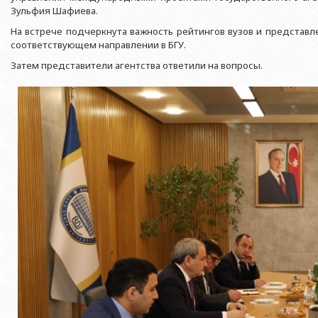
Азербайджанской 
Выпускники БГУ
Отдел протокола
Зульфия Шафиева.
Филологический фак
Юридическое лицо
На встрече подчеркнута важность рейтингов вузов и представле
Почетные доктора
Служба психологической помощи 
Азербайджанской 
Исторический факул
соответствующем направлении в БГУ.
Образование в БГУ
Культурно-творческий центр
Затем представители агентства ответили на вопросы.
Юридическое лицо
Факультет междунар
образования Азер
Перечень специальностей
Спортивно-оздоровительный цент
Юридический факуль
Юридическое лицо
Знаменательные даты в истории БГУ
Университетская газета
Факультет Журналис
Азербайджанской 
Типография
Факультет библиоте
Юридическое лицо
Издательство
и образования Аз
Факультет востоков
Факультет Теология
Факультет социальны