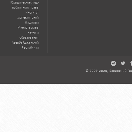
Юридическое лицо
публичного права
Институт
молекулярной
биологии
Министерства
науки и
образования
Азербайджанской
Республики
© 2009-2020, Бакинский Го