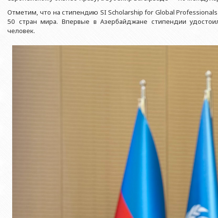
Азербайджанской 
Выпускники БГУ
Отдел протокола
Отметим, что на стипендию SI Scholarship for Global Professiona
Филологический фак
Юридическое лицо
50 стран мира. Впервые в Азербайджане стипендии удостои
Почетные доктора
Служба психологической помощи 
Азербайджанской 
Исторический факул
человек.
Образование в БГУ
Культурно-творческий центр
Юридическое лицо
Факультет междунар
образования Азер
Перечень специальностей
Спортивно-оздоровительный цент
Юридический факуль
Юридическое лицо
Знаменательные даты в истории БГУ
Университетская газета
Факультет Журналис
Азербайджанской 
Типография
Факультет библиоте
Юридическое лицо
Издательство
и образования Аз
Факультет востоков
Факультет Теология
Факультет социальны