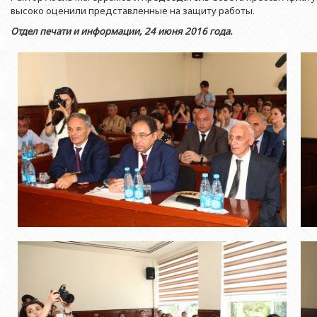
Азербайджанской 
Выпускники БГУ
Отдел протокола
высоко оценили представленные на защиту работы.
Филологический фак
Юридическое лицо
Отдел печати и информации, 24 июня 2016 года.
Почетные доктора
Служба психологической помощи 
Азербайджанской 
Исторический факул
Образование в БГУ
Культурно-творческий центр
Юридическое лицо
Факультет междунар
образования Азер
Перечень специальностей
Спортивно-оздоровительный цент
Юридический факуль
Юридическое лицо
Знаменательные даты в истории БГУ
Университетская газета
Факультет Журналис
Азербайджанской 
Типография
Факультет библиоте
Юридическое лицо
Издательство
и образования Аз
Факультет востоков
Факультет Теология
Факультет социальны