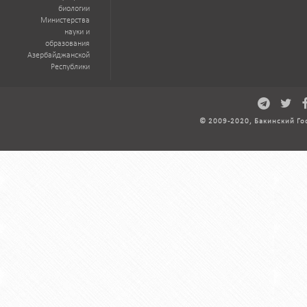
биологии
Министерства
науки и
образования
Азербайджанской
Республики
© 2009-2020, Бакинский Го