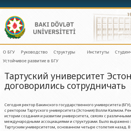
О БГУ
Руководство
Структуры
Институты
Студен
Механико-математич
Устойчивое развитие в БГУ
История БГУ
Ректор
Центр организации и управления 
Институт Физичес
Сове
Прикладная математи
Тартуский университет Эстон
Миссия и стратегия БГУ
Проректоры
Центр организации научной деяте
Институт Прикла
Студ
Физический факульте
договорились сотрудничать
Программа развития БГУ
Советник ректора
Отдел по связям с общественнос
Институт Конфуц
Студ
Химический факульт
Сертификат об аттестации
Ученый совет БГУ
Отдел человеческих ресурсов и пр
Институт катализа
О гр
Биологический факул
Науки и Образова
Сегодня ректор Бакинского государственного университета (БГУ
Членство БГУ в международных организациях
Деканы
Отдел по работе с документами 
Факультет Экологии 
с ректором Тартуского университета (Эстония) Волли Калмом. Ре
Институт математ
Гранты и проекты
Профсоюзный Комитет
Бухгалтерия
истории создания и развитии университета, связях с различны
Республики
Географический факу
международными ассоциациями и структурами. Было выражено з
Ректоры
Учебно-методический совет
Отдел мониторинга и контроля ка
Институт молекул
Тартуским университетом, основанном четыре столетия назад. В
Геологический факул