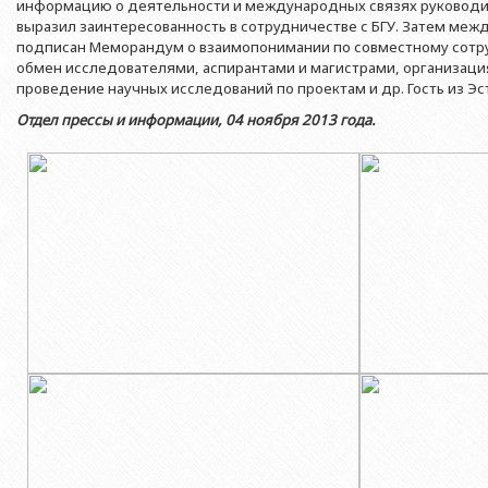
Азербайджанской 
информацию о деятельности и международных связях руководи
Выпускники БГУ
Отдел протокола
выразил заинтересованность в сотрудничестве с БГУ. Затем меж
Филологический фак
Юридическое лицо
подписан Меморандум о взаимопонимании по совместному сотр
Почетные доктора
Служба психологической помощи 
Азербайджанской 
Исторический факул
обмен исследователями, аспирантами и магистрами, организаци
Образование в БГУ
Культурно-творческий центр
проведение научных исследований по проектам и др. Гость из Э
Юридическое лицо
Факультет междунар
Отдел прессы и информации, 04 ноября 2013 года.
образования Азер
Перечень специальностей
Спортивно-оздоровительный цент
Юридический факуль
Юридическое лицо
Знаменательные даты в истории БГУ
Университетская газета
Факультет Журналис
Азербайджанской 
Типография
Факультет библиоте
Юридическое лицо
Издательство
и образования Аз
Факультет востоков
Факультет Теология
Факультет социальны