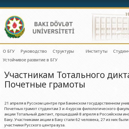
О БГУ
Руководство
Структуры
Институты
Студен
Механико-математич
Устойчивое развитие в БГУ
История БГУ
Ректор
Центр организации и управления 
Институт Физичес
Сове
Прикладная математи
Участникам Тотального дикт
Миссия и стратегия БГУ
Проректоры
Центр организации научной деяте
Институт Прикла
Студ
Физический факульте
Почетные грамоты
Программа развития БГУ
Советник ректора
Отдел по связям с общественнос
Институт Конфуц
Студ
Химический факульт
Сертификат об аттестации
Ученый совет БГУ
Отдел человеческих ресурсов и пр
Институт катализа
О гр
Биологический факул
Науки и Образова
21 апреля в Русском центре при Бакинском государственном унив
Членство БГУ в международных организациях
Деканы
Отдел по работе с документами 
Факультет Экологии 
Почетных грамот студентам 3 и 4 курсов филологического факуль
Институт математ
Гранты и проекты
Профсоюзный Комитет
Бухгалтерия
акции Тотальный диктант, прошедший 8 апреля в Российском и
Республики
Географический факу
Баку. Участниками акции в Баку стали 62 человека, 27 из них был
Ректоры
Учебно-методический совет
Отдел мониторинга и контроля ка
Институт молекул
участники Русского центра вуза.
Геологический факул