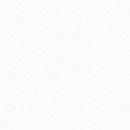
Азербайджанской 
Выпускники БГУ
Отдел протокола
Филологический фак
Юридическое лицо
Почетные доктора
Служба психологической помощи 
Азербайджанской 
Исторический факул
Образование в БГУ
Культурно-творческий центр
Юридическое лицо
Факультет междунар
образования Азер
Перечень специальностей
Спортивно-оздоровительный цент
Юридический факуль
Юридическое лицо
Знаменательные даты в истории БГУ
Университетская газета
Факультет Журналис
Азербайджанской 
Типография
Факультет библиоте
Юридическое лицо
Издательство
и образования Аз
Факультет востоков
Факультет Теология
Факультет социальны