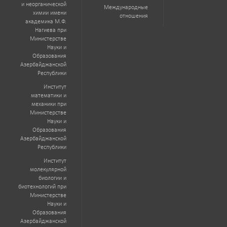
и неорганической
Международные
химии имени
отношения
академика М.Ф.
Нагиева при
Министерстве
Науки и
Образования
Азербайджанской
Республики
Институт
математики и
механики при
Министерстве
Науки и
Образования
Азербайджанской
Республики
Институт
молекулярной
биологии и
биотехнологий при
Министерстве
Науки и
Образования
Азербайджанской