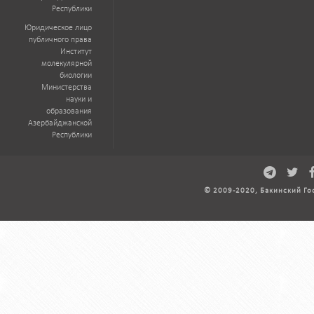
Республики
Юридическое лицо
публичного права
Институт
молекулярной
биологии
Министерства
науки и
образования
Азербайджанской
Республики
© 2009-2020, Бакинский Го