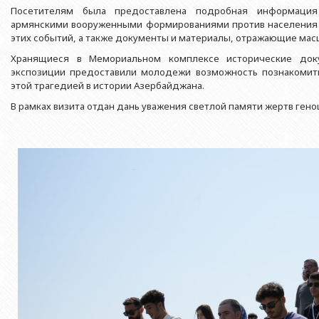
Азербайджанской 
Выпускники БГУ
Отдел протокола
Посетителям была предоставлена подробная информация
Филологический фак
армянскими вооруженными формированиями против населения в
Юридическое лицо
Почетные доктора
Служба психологической помощи 
этих событий, а также документы и материалы, отражающие мас
Азербайджанской 
Исторический факул
Образование в БГУ
Культурно-творческий центр
Хранящиеся в Мемориальном комплексе исторические док
Юридическое лицо
Факультет междунар
экспозиции предоставили молодежи возможность познакомит
образования Азер
Перечень специальностей
Спортивно-оздоровительный цент
этой трагедией в истории Азербайджана.
Юридический факуль
Юридическое лицо
Знаменательные даты в истории БГУ
Университетская газета
В рамках визита отдан дань уважения светлой памяти жертв гено
Факультет Журналис
Азербайджанской 
Типография
Факультет библиоте
Юридическое лицо
Издательство
и образования Аз
Факультет востоков
Факультет Теология
Факультет социальны