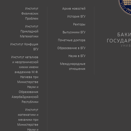
Институт
Архив новостей
Физических
История БГУ
Проблем
Ректоры
Институт
Прикладной
Выпускники БГУ
БАК
Математики
ГОСУДА
Почетные доктора
Институт Конфуция
УНИВ
Образование в БГУ
БГУ
Наука в БГУ
Институт катализа
и неорганической
Международные
химии имени
отношения
академика М.Ф.
Нагиева при
Министерстве
Науки и
Образования
Азербайджанской
Республики
Институт
математики и
механики при
Министерстве
Науки и