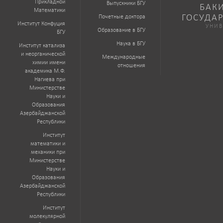
Прикладной
Выпускники БГУ
БАК
Математики
ГОСУДА
Почетные доктора
Институт Конфуция
УНИВ
Образование в БГУ
БГУ
Наука в БГУ
Институт катализа
и неорганической
Международные
химии имени
отношения
академика М.Ф.
Нагиева при
Министерстве
Науки и
Образования
Азербайджанской
Республики
Институт
математики и
механики при
Министерстве
Науки и
Образования
Азербайджанской
Республики
Институт
молекулярной