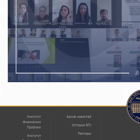
Институт
Архив новостей
Физических
История БГУ
Проблем
Ректоры
Институт