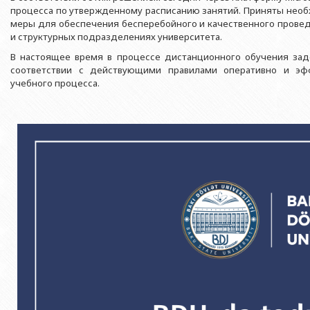
Азербайджанской 
Выпускники БГУ
Отдел протокола
процесса по утвержденному расписанию занятий. Приняты нео
Филологический фак
меры для обеспечения бесперебойного и качественного провед
Юридическое лицо
Почетные доктора
Служба психологической помощи 
и ​​структурных подразделениях университета.
Азербайджанской 
Исторический факул
Образование в БГУ
Культурно-творческий центр
В настоящее время в процессе дистанционного обучения заде
Юридическое лицо
Факультет междунар
соответствии с действующими правилами оперативно и эф
образования Азер
Перечень специальностей
Спортивно-оздоровительный цент
учебного процесса.
Юридический факуль
Юридическое лицо
Знаменательные даты в истории БГУ
Университетская газета
Факультет Журналис
Азербайджанской 
Типография
Факультет библиоте
Юридическое лицо
Издательство
и образования Аз
Факультет востоков
Факультет Теология
Факультет социальны