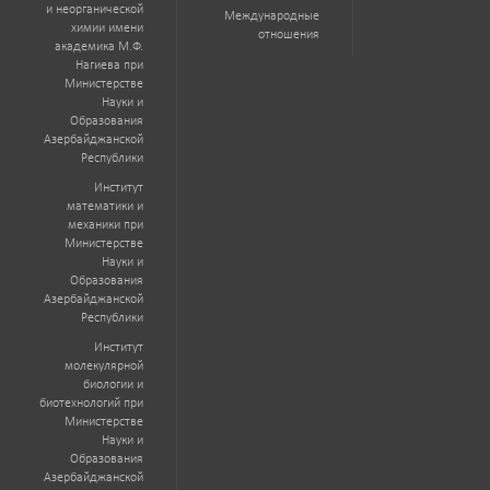
и неорганической
Международные
химии имени
отношения
академика М.Ф.
Нагиева при
Министерстве
Науки и
Образования
Азербайджанской
Республики
Институт
математики и
механики при
Министерстве
Науки и
Образования
Азербайджанской
Республики
Институт
молекулярной
биологии и
биотехнологий при
Министерстве
Науки и
Образования
Азербайджанской