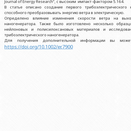
Азербайджанской 
Journal of Energy Research”, с высоким импакт-фактором 5.164.
Выпускники БГУ
Отдел протокола
В статье описано создание первого трибоэлектрического н
Филологический фак
Юридическое лицо
способного преобразовывать энергию ветра в электрическую.
Почетные доктора
Служба психологической помощи 
Азербайджанской 
Исторический факул
Определено влияние изменения скорости ветра на выхо
Образование в БГУ
Культурно-творческий центр
наногенератора. Также было изготовлено несколько образц
Юридическое лицо
Факультет междунар
нейлоновых и полисилоксановых материалов и исследова
образования Азер
Перечень специальностей
Спортивно-оздоровительный цент
трибоэлектрического наногенератора.
Юридический факуль
Для получения дополнительной информации вы може
Юридическое лицо
Знаменательные даты в истории БГУ
Университетская газета
https://doi.org/10.1002/er.7900
Факультет Журналис
Азербайджанской 
Типография
Факультет библиоте
Юридическое лицо
Издательство
и образования Аз
Факультет востоков
Факультет Теология
Факультет социальны