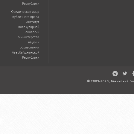
Республики
Юридическое лицо
публичного права
Институт
молекулярной
биологии
Министерства
науки и
образования
Азербайджанской
Республики
© 2009-2020, Бакинский Го