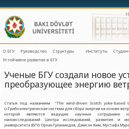
О БГУ
Руководство
Структуры
Институты
Студен
Механико-математич
Устойчивое развитие в БГУ
История БГУ
Ректор
Центр организации и управления 
Институт Физичес
Сове
Прикладная математи
Ученые БГУ создали новое ус
Миссия и стратегия БГУ
Проректоры
Центр организации научной деяте
Институт Прикла
Студ
Физический факульте
преобразующее энергию ветр
Программа развития БГУ
Советник ректора
Отдел по связям с общественнос
Институт Конфуц
Студ
Химический факульт
Сертификат об аттестации
Ученый совет БГУ
Отдел человеческих ресурсов и пр
Институт катализа
О гр
Биологический факул
Науки и Образова
Статья под названием “The wind-driven Scotch yoke-based trib
Членство БГУ в международных организациях
Деканы
Отдел по работе с документами 
Факультет Экологии 
(«Трибоэлектрическая система для сбора энергии на основе ветр
Институт математ
Гранты и проекты
Профсоюзный Комитет
Бухгалтерия
которой являются ведущие научные сотрудники науч
Республики
Географический факу
наноисследований Центра исследований, развития и инн
Ректоры
Учебно-методический совет
Отдел мониторинга и контроля ка
Институт молекул
университета (БГУ) Орхан Гулахмедов, Джисок Ким, Мустафа Мура
Геологический факул