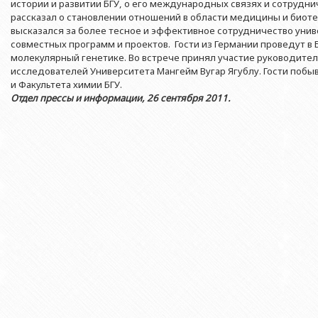
Азербайджанской 
истории и развитии БГУ, о его международных связях и сотрудни
Выпускники БГУ
Отдел протокола
рассказал о становлении отношений в области медицины и биот
Филологический фак
Юридическое лицо
высказался за более тесное и эффективное сотрудничество унив
Почетные доктора
Служба психологической помощи 
Азербайджанской 
Исторический факул
совместных программ и проектов. Гости из Германии проведут в
Образование в БГУ
Культурно-творческий центр
молекулярный генетике. Во встрече принял участие руководител
Юридическое лицо
Факультет междунар
исследователей Университета Мангейм Вугар Ягублу. Гости побы
образования Азер
Перечень специальностей
Спортивно-оздоровительный цент
и Факультета химии БГУ.
Юридический факуль
Отдел прессы и информации, 26 сентября 2011.
Юридическое лицо
Знаменательные даты в истории БГУ
Университетская газета
Факультет Журналис
Азербайджанской 
Типография
Факультет библиоте
Юридическое лицо
Издательство
и образования Аз
Факультет востоков
Факультет Теология
Факультет социальны