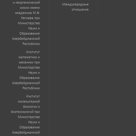
и неорганической
Международные
химии имени
отношения
академика М.Ф.
Нагиева при
Министерстве
Науки и
Образования
Азербайджанской
Республики
Институт
математики и
механики при
Министерстве
Науки и
Образования
Азербайджанской
Республики
Институт
молекулярной
биологии и
биотехнологий при
Министерстве
Науки и
Образования
Азербайджанской