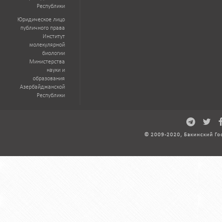
Республики
Юридическое лицо
публичного права
Институт
молекулярной
биологии
Министерства
науки и
образования
Азербайджанской
Республики
© 2009-2020, Бакинский Го