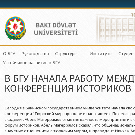
О БГУ
Руководство
Структуры
Институты
Студен
Механико-математич
Устойчивое развитие в БГУ
История БГУ
Ректор
Центр организации и управления 
Институт Физичес
Сове
Прикладная математи
В БГУ НАЧАЛА РАБОТУ МЕЖ
Миссия и стратегия БГУ
Проректоры
Центр организации научной деяте
Институт Прикла
Студ
Физический факульте
КОНФЕРЕНЦИЯ ИСТОРИКОВ
Программа развития БГУ
Советник ректора
Отдел по связям с общественнос
Институт Конфуц
Студ
Химический факульт
Сертификат об аттестации
Ученый совет БГУ
Отдел человеческих ресурсов и пр
Институт катализа
О гр
Биологический факул
Науки и Образова
Сегодня в Бакинском государственном университете начала св
Членство БГУ в международных организациях
Деканы
Отдел по работе с документами 
Факультет Экологии 
конференция "Тюркский мир: прошлое и настоящее». Пожелав ра
Институт математ
Гранты и проекты
Профсоюзный Комитет
Бухгалтерия
академик Абель Магеррамов отметил важность мероприятия и вк
Республики
Географический факу
форум историков. Абель Магеррамов сказал, что общенациональ
Ректоры
Учебно-методический совет
Отдел мониторинга и контроля ка
Институт молекул
значение отношениям с тюркским миром, и президент Ильхам Ал
Геологический факул