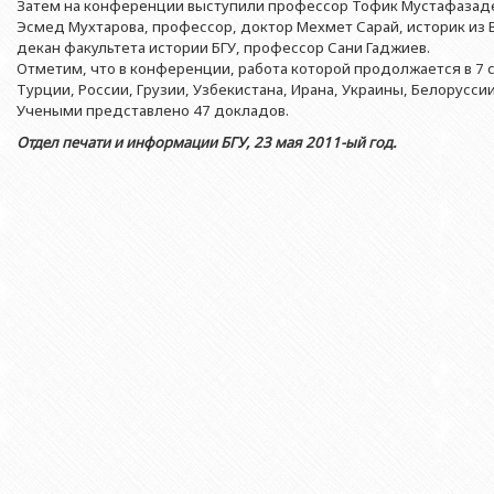
Азербайджанской 
Затем на конференции выступили профессор Тофик Мустафазад
Выпускники БГУ
Отдел протокола
Эсмед Мухтарова, профессор, доктор Мехмет Сарай, историк из
Филологический фак
Юридическое лицо
декан факультета истории БГУ, профессор Сани Гаджиев.
Почетные доктора
Служба психологической помощи 
Азербайджанской 
Исторический факул
Отметим, что в конференции, работа которой продолжается в 7 
Образование в БГУ
Культурно-творческий центр
Турции, России, Грузии, Узбекистана, Ирана, Украины, Белорусси
Юридическое лицо
Факультет междунар
Учеными представлено 47 докладов.
образования Азер
Перечень специальностей
Спортивно-оздоровительный цент
Юридический факуль
Отдел печати и информации БГУ, 23 мая 2011-ый год.
Юридическое лицо
Знаменательные даты в истории БГУ
Университетская газета
Факультет Журналис
Азербайджанской 
Типография
Факультет библиоте
Юридическое лицо
Издательство
и образования Аз
Факультет востоков
Факультет Теология
Факультет социальны