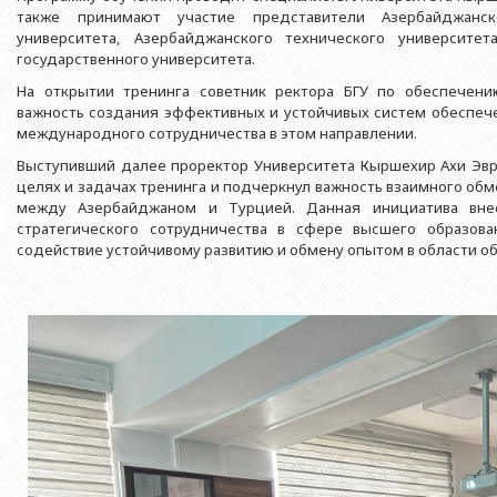
Азербайджанской 
Выпускники БГУ
Отдел протокола
также принимают участие представители Азербайджанско
Филологический фак
университета, Азербайджанского технического университет
Юридическое лицо
Почетные доктора
Служба психологической помощи 
государственного университета.
Азербайджанской 
Исторический факул
Образование в БГУ
Культурно-творческий центр
На открытии тренинга советник ректора БГУ по обеспечени
Юридическое лицо
Факультет междунар
важность создания эффективных и устойчивых систем обеспече
образования Азер
Перечень специальностей
Спортивно-оздоровительный цент
международного сотрудничества в этом направлении.
Юридический факуль
Юридическое лицо
Знаменательные даты в истории БГУ
Университетская газета
Выступивший далее проректор Университета Кыршехир Ахи Эвр
Факультет Журналис
Азербайджанской 
целях и задачах тренинга и подчеркнул важность взаимного об
Типография
между Азербайджаном и Турцией. Данная инициатива вне
Факультет библиоте
Юридическое лицо
стратегического сотрудничества в сфере высшего образов
Издательство
и образования Аз
содействие устойчивому развитию и обмену опытом в области об
Факультет востоков
Факультет Теология
Факультет социальны