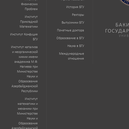
Физических
История БГУ
Проблем
Ректоры
Институт
Прикладной
Выпускники БГУ
БАК
Математики
ГОСУДА
Почетные доктора
Институт Конфуция
УНИВ
Образование в БГУ
БГУ
Наука в БГУ
Институт катализа
и неорганической
Международные
химии имени
отношения
академика М.Ф.
Нагиева при
Министерстве
Науки и
Образования
Азербайджанской
Республики
Институт
математики и
механики при
Министерстве
Науки и
Образования
Азербайджанской