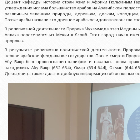
Азербайджанской 
Доцент кафедры истории стран Азии и Африки Гюльханым Гар
Выпускники БГУ
Отдел протокола
утверждения ислама большинство арабов на Аравийском полуос
Филологический фак
Юридическое лицо
различным явлениям природы, деревьям, доскам, колодцам,
Почетные доктора
Служба психологической помощи 
Азербайджанской 
Исторический факул
Позже арабы назвали это древнее арабское идолопоклонство «
Образование в БГУ
Культурно-творческий центр
В религиозной деятельности Пророка Мухаммеда этап Медины и
Юридическое лицо
Факультет междунар
Аллаха переселился из Мекки в Ясриб. Этот город начал име
образования Азер
Перечень специальностей
Спортивно-оздоровительный цент
Юридический факуль
пророка».
Юридическое лицо
Знаменательные даты в истории БГУ
Университетская газета
В результате религиозно-политической деятельности Проро
Факультет Журналис
Азербайджанской 
первое арабское феодальное государство. После смерти Проро
Типография
Факультет библиоте
Абу Бакр был провозглашен халифом и началась эпоха прав
Юридическое лицо
находились Абу Бакр (632-634), Омар (634-644), Осман (644-656
Издательство
и образования Аз
Факультет востоков
Докладчица также дала подробную информацию об основных ос
Факультет Теология
Факультет социальны