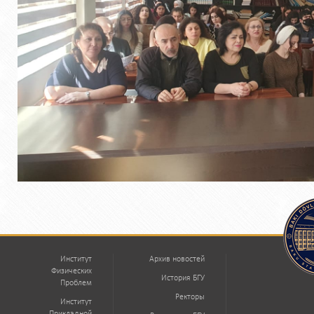
Институт
Архив новостей
Физических
История БГУ
Проблем
Ректоры
Институт