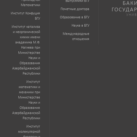
Прикладной
Выпускники БГУ
БАК
Математики
ГОСУДА
Почетные доктора
Институт Конфуция
УНИВ
Образование в БГУ
БГУ
Наука в БГУ
Институт катализа
и неорганической
Международные
химии имени
отношения
академика М.Ф.
Нагиева при
Министерстве
Науки и
Образования
Азербайджанской
Республики
Институт
математики и
механики при
Министерстве
Науки и
Образования
Азербайджанской
Республики
Институт
молекулярной