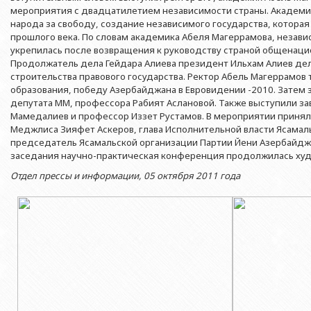
Азербайджанской 
Выпускники БГУ
Отдел протокола
мероприятия с двадцатилетием независимости страны. Академи
Филологический фак
народа за свободу, создание независимого государства, которая
Юридическое лицо
Почетные доктора
Служба психологической помощи 
прошлого века. По словам академика Абеля Магеррамова, незав
Азербайджанской 
Исторический факул
укрепилась после возвращения к руководству страной общенаци
Образование в БГУ
Культурно-творческий центр
Продолжатель дела Гейдара Алиева президент Ильхам Алиев дел
Юридическое лицо
Факультет междунар
строительства правового государства. Ректор Абель Магеррамов
образования Азер
Перечень специальностей
Спортивно-оздоровительный цент
Юридический факуль
образования, победу Азербайджана в Евровидении -2010. Зате
Юридическое лицо
депутата ММ, профессора Рабият Аслановой. Также выступили 
Знаменательные даты в истории БГУ
Университетская газета
Факультет Журналис
Азербайджанской 
Мамедалиев и профессор Иззет Рустамов. В мероприятии принял
Типография
Меджлиса Зияфет Аскеров, глава Исполнительной власти Ясамал
Факультет библиоте
Юридическое лицо
председатель Ясамальской организации Партии Йени Азербайдж
Издательство
и образования Аз
заседания научно-практическая конференция продолжилась ху
Факультет востоков
Отдел прессы и информации, 05 октября 2011 года
Факультет Теология
Факультет социальны