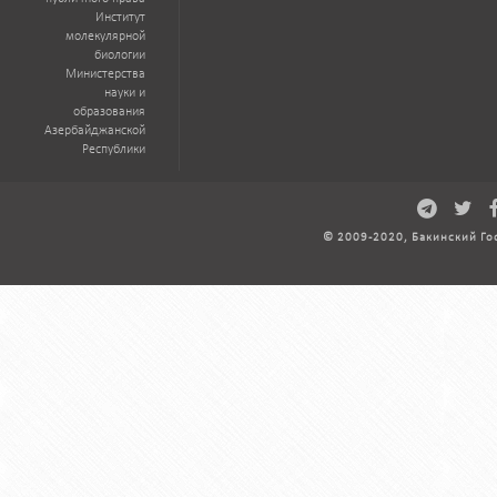
Институт
молекулярной
биологии
Министерства
науки и
образования
Азербайджанской
Республики
© 2009-2020, Бакинский Го