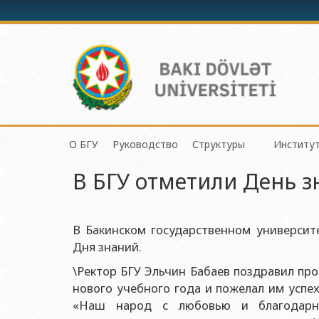
О БГУ
Руководство
Структуры
Институ
Механик
В БГУ отметили День з
История БГУ
Ректор
Центр организации и 
Инсти
Приклад
Миссия и стратегия БГУ
Проректоры
Центр организации на
Инсти
Физичес
Программа развития БГУ
Советник ректора
Отдел по связям с о
Инсти
В Бакинском государственном университе
Химичес
Дня знаний.
Сертификат об аттестации
Ученый совет БГУ
Отдел человеческих р
Инсти
Биологи
Азерб
\Ректор БГУ Эльчин Бабаев поздравил про
Членство БГУ в международных организациях
Деканы
Отдел по работе с д
Факульт
нового учебного года и пожелал им успех
Инсти
Гранты и проекты
Профсоюзный Комитет
Бухгалтерия
«Наш народ с любовью и благодарно
Географ
Инсти