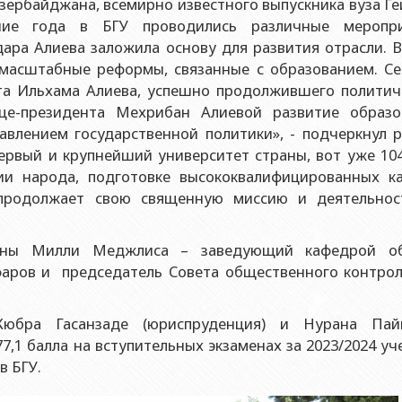
зербайджана, всемирно известного выпускника вуза Г
контроля качества
еский факультет
ческое лицо публичного права Институт физики Министерства
ие года в БГУ проводились различные меропри
дара Алиева заложила основу для развития отрасли. 
ический факультет
ческое лицо публичного права Институт математики Министер
кой помощи БГУ
масштабные реформы, связанные с образованием. Се
еский факультет
ческое лицо публичного права Институт химии Министерства 
та Ильхама Алиева, успешно продолжившего политич
 центр
ет международных отношений и экономика
це-президента Мехрибан Алиевой развитие образо
ческое лицо публичного права Институт молекулярной биолог
ельный центр
блики
влением государственной политики», - подчеркнул р
ский факультет
первый и крупнейший университет страны, вот уже 10
та
ет Журналистики
и народа, подготовке высококвалифицированных ка
 продолжает свою священную миссию и деятельнос
ет библиотековедения-информации
ет востоковедения
лены Милли Меджлиса – заведующий кафедрой о
ет Теология
аров и председатель Совета общественного контрол
т социальные науки и психология
Кюбра Гасанзаде (юриспруденция) и Нурана Пай
7,1 балла на вступительных экзаменах за 2023/2024 у
в БГУ.