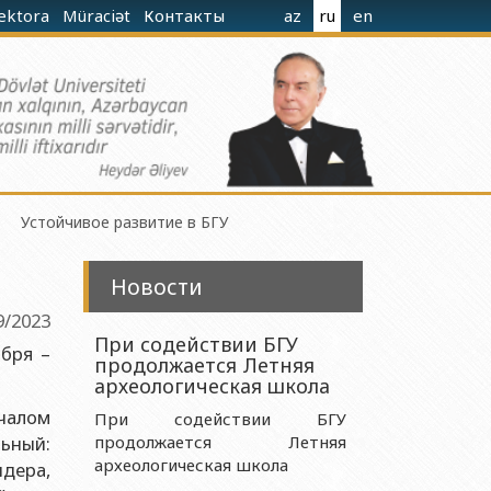
rektora
Müraciət
Контакты
az
ru
en
Устойчивое развитие в БГУ
Новости
9/2023
При содействии БГУ
ября –
продолжается Летняя
гиева при Министерстве Науки и Образования
археологическая школа
ачалом
При содействии БГУ
льный:
продолжается Летняя
ания Азербайджанской Республики
археологическая школа
дера,
 Науки и Образования Азербайджанской Республики