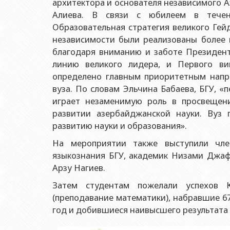
архитектора и основателя независимого А
Ректоры
Учебно-методический совет
Отдел мониторинга и 
Геологич
Юриди
Алиева. В связи с юбилеем в течен
Выпускники БГУ
Отдел протокола
Образовательная стратегия великого Гей
Филолог
Юриди
Почетные доктора
Служба психологичес
независимости были реализованы более 
Историч
Юриди
благодаря вниманию и заботе Президен
Образование в БГУ
Культурно-творческий
Факульт
линию великого лидера, и Первого ви
Юриди
Перечень специальностей
Спортивно-оздоровит
Респу
определено главным приоритетным напра
Юридиче
вуза. По словам Эльчина Бабаева, БГУ, «
Знаменательные даты в истории БГУ
Университетская газе
Факульт
играет незаменимую роль в просвещени
Типография
развитии азербайджанской науки. Вуз
Факульт
Издательство
развитию науки и образования».
Факульт
На мероприятии также выступили ч
Факульт
языкознания БГУ, академик Низами Джаф
Факульте
Арзу Нагиев.
Затем студентам пожелали успехов 
(преподавание математики), набравшие 67
год и добившиеся наивысшего результата 