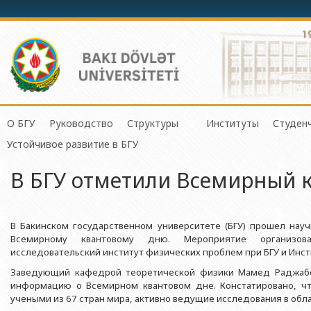
О БГУ
Руководство
Структуры
Институты
Студен
Механико-математич
Устойчивое развитие в БГУ
История БГУ
Ректор
Центр организации и управления 
Институт Физичес
Сове
Прикладная математи
В БГУ отметили Всемирный 
Миссия и стратегия БГУ
Проректоры
Центр организации научной деяте
Институт Прикла
Студ
Физический факульте
Программа развития БГУ
Советник ректора
Отдел по связям с общественнос
Институт Конфуц
Студ
Химический факульт
Сертификат об аттестации
Ученый совет БГУ
Отдел человеческих ресурсов и пр
Институт катализа
О гр
В Бакинском государственном университете (БГУ) прошел нау
Биологический факул
Всемирному квантовому дню. Мероприятие организова
Науки и Образова
Членство БГУ в международных организациях
Деканы
Отдел по работе с документами 
исследовательский институт физических проблем при БГУ и Инст
Факультет Экологии 
Институт математ
Заведующий кафедрой теоретической физики Мамед Раджабо
Гранты и проекты
Профсоюзный Комитет
Бухгалтерия
Республики
Географический факу
информацию о Всемирном квантовом дне. Констатировано, ч
Ректоры
Учебно-методический совет
Отдел мониторинга и контроля ка
учеными из 67 стран мира, активно ведущие исследования в обла
Институт молекул
Геологический факул