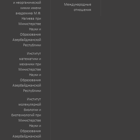
и неорганической
Международные
химии имени
отношения
академика М.Ф.
Нагиева при
Министерстве
Науки и
Образования
Азербайджанской
Республики
Институт
математики и
механики при
Министерстве
Науки и
Образования
Азербайджанской
Республики
Институт
молекулярной
биологии и
биотехнологий при
Министерстве
Науки и
Образования
Азербайджанской