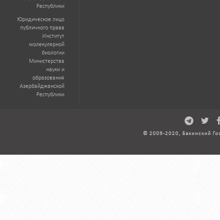
Республики
Юридическое лицо
публичного права
Институт
молекулярной
биологии
Министерства
науки и
образования
Азербайджанской
Республики
© 2009-2020, Бакинский Го