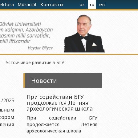
rektora
Müraciət
Контакты
az
ru
en
Устойчивое развитие в БГУ
Новости
При содействии БГУ
1/2025
продолжается Летняя
гиева при Министерстве Науки и Образования
археологическая школа
альным
сором
При содействии БГУ
ления
продолжается Летняя
ания Азербайджанской Республики
археологическая школа
 Науки и Образования Азербайджанской Республики