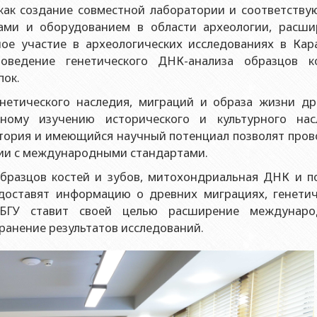
контроля качества
 как создание совместной лаборатории и соответств
еский факультет
ческое лицо публичного права Институт физики Министерства
ами и оборудованием в области археологии, расши
ический факультет
ческое лицо публичного права Институт математики Министер
ное участие в археологических исследованиях в Кар
кой помощи БГУ
ведение генетического ДНК-анализа образцов ко
еский факультет
ческое лицо публичного права Институт химии Министерства 
 центр
пок.
ет международных отношений и экономика
ческое лицо публичного права Институт молекулярной биолог
ельный центр
нетического наследия, миграций и образа жизни др
блики
ский факультет
нному изучению исторического и культурного нас
та
ет Журналистики
атория и имеющийся научный потенциал позволят про
твии с международными стандартами.
ет библиотековедения-информации
бразцов костей и зубов, митохондриальная ДНК и п
ет востоковедения
доставят информацию о древних миграциях, генетич
ет Теология
 БГУ ставит своей целью расширение междунаро
транение результатов исследований.
т социальные науки и психология