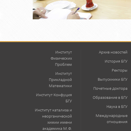
Институт
Архив новостей
Физических
История БГУ
Проблем
Ректоры
Институт
Выпускники БГУ
Прикладной
Математики
Почетные доктора
Институт Конфуция
Образование в БГУ
БГУ
Наука в БГУ
Институт катализа и
Международные
неорганической
отношения
химии имени
академика М.Ф.