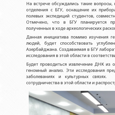
Ректоры
Учебно-методический совет
Отдел мониторинга и 
На встрече обсуждались такие вопросы,
Геологич
Юриди
отделения с БГУ, оснащение их прибор
Выпускники БГУ
Отдел протокола
Филолог
Юриди
полевых экспедиций студентов, совмест
Почетные доктора
Служба психологичес
Отмечено, что в БГУ планируется про
Историч
Юриди
Образование в БГУ
Культурно-творческий
полученных в ходе археологических раско
Факульт
Юриди
Перечень специальностей
Спортивно-оздоровит
Данная инициатива помимо изучения ге
Респу
Юридиче
людей, будет способствовать углубле
Знаменательные даты в истории БГУ
Университетская газе
Факульт
Азербайджана. Создаваемая в БГУ лабор
Типография
исследования в этой области в соответс
Факульт
Издательство
Будет проводиться извлечение ДНК из о
Факульт
геномный анализ. Эти исследования пре
Факульт
заболеваниях и культурных связях.
сотрудничества в этой области и распрос
Факульте