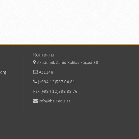
Контакты
Akademik Zahid Xəlilov küçəsi-33
.org
AZ1148
(+994 12)537 04 81
Fax (+994 12)598 33 76
z
info@bsu.edu.az