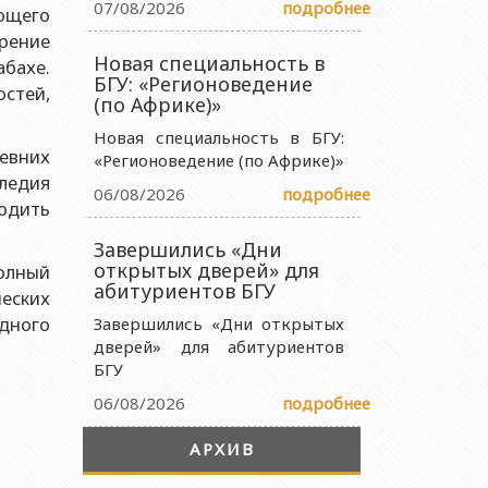
07/08/2026
подробнее
ующего
 науки и образования Азербайджанской Республики
рение
Новая специальность в
ства науки и образования Азербайджанской Республики
абахе.
БГУ: «Регионоведение
стей,
науки и образования Азербайджанской Республики
(по Африке)»
ии Министерства науки и образования Азербайджанской
Новая специальность в БГУ:
евних
«Регионоведение (по Африке)»
ледия
06/08/2026
подробнее
водить
Завершились «Дни
открытых дверей» для
олный
абитуриентов БГУ
еских
дного
Завершились «Дни открытых
дверей» для абитуриентов
БГУ
06/08/2026
подробнее
АРХИВ