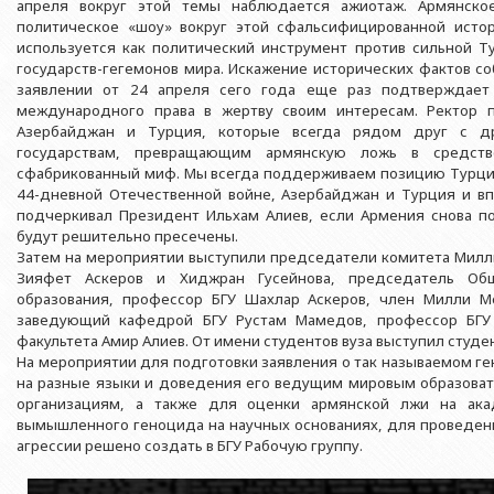
Азербайджанской 
апреля вокруг этой темы наблюдается ажиотаж. Армянское
Выпускники БГУ
Отдел протокола
политическое «шоу» вокруг этой сфальсифицированной исто
Филологический фак
Юридическое лицо
используется как политический инструмент против сильной Т
Почетные доктора
Служба психологической помощи 
Азербайджанской 
Исторический факул
государств-гегемонов мира. Искажение исторических фактов с
Образование в БГУ
Культурно-творческий центр
заявлении от 24 апреля сего года еще раз подтверждает
Юридическое лицо
Факультет междунар
международного права в жертву своим интересам. Ректор п
образования Азер
Перечень специальностей
Спортивно-оздоровительный цент
Азербайджан и Турция, которые всегда рядом друг с др
Юридический факуль
государствам, превращающим армянскую ложь в средств
Юридическое лицо
Знаменательные даты в истории БГУ
Университетская газета
сфабрикованный миф. Мы всегда поддерживаем позицию Турции
Факультет Журналис
Азербайджанской 
44-дневной Отечественной войне, Азербайджан и Турция и вп
Типография
подчеркивал Президент Ильхам Алиев, если Армения снова по
Факультет библиоте
Юридическое лицо
будут решительно пресечены.
Издательство
и образования Аз
Факультет востоков
Затем на мероприятии выступили председатели комитета Мил
Зияфет Аскеров и Хиджран Гусейнова, председатель Общ
Факультет Теология
образования, профессор БГУ Шахлар Аскеров, член Милли М
заведующий кафедрой БГУ Рустам Мамедов, профессор БГУ 
Факультет социальны
факультета Амир Алиев. От имени студентов вуза выступил студе
На мероприятии для подготовки заявления о так называемом г
на разные языки и доведения его ведущим мировым образов
организациям, а также для оценки армянской лжи на ака
вымышленного геноцида на научных основаниях, для проведен
агрессии решено создать в БГУ Рабочую группу.