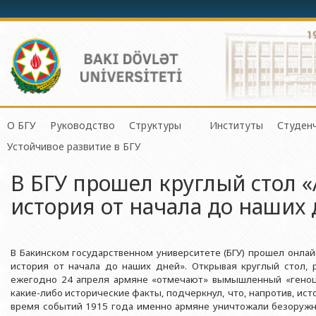
О БГУ
Руководство
Структуры
Институты
Студен
Механико-математич
Устойчивое развитие в БГУ
История БГУ
Ректор
Центр организации и управления 
Институт Физичес
Сове
Прикладная математи
В БГУ прошел круглый стол 
Миссия и стратегия БГУ
Проректоры
Центр организации научной деяте
Институт Прикла
Студ
Физический факульте
история от начала до наших
Программа развития БГУ
Советник ректора
Отдел по связям с общественнос
Институт Конфуц
Студ
Химический факульт
Сертификат об аттестации
Ученый совет БГУ
Отдел человеческих ресурсов и пр
Институт катализа
О гр
Биологический факул
Науки и Образова
В Бакинском государственном университете (БГУ) прошел онлай
Членство БГУ в международных организациях
Деканы
Отдел по работе с документами 
Факультет Экологии 
история от начала до наших дней». Открывая круглый стол, 
Институт математ
Гранты и проекты
Профсоюзный Комитет
Бухгалтерия
ежегодно 24 апреля армяне «отмечают» вымышленный «геноц
Республики
Географический факу
какие-либо исторические факты, подчеркнул, что, напротив, ист
Ректоры
Учебно-методический совет
Отдел мониторинга и контроля ка
Институт молекул
время событий 1915 года именно армяне уничтожали безоружн
Геологический факул