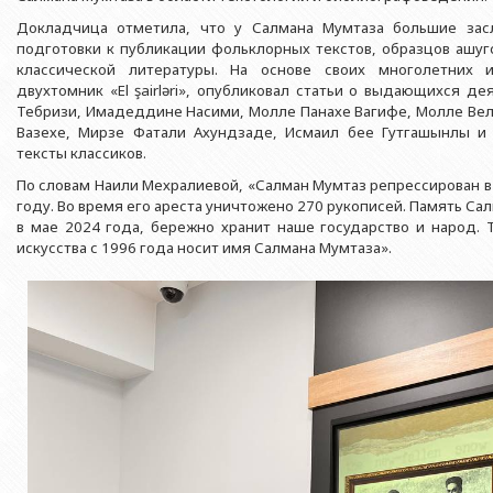
Азербайджанской 
Выпускники БГУ
Отдел протокола
Докладчица отметила, что у Салмана Мумтаза большие засл
Филологический фак
Юридическое лицо
подготовки к публикации фольклорных текстов, образцов ашуг
Почетные доктора
Служба психологической помощи 
Азербайджанской 
Исторический факул
классической литературы. На основе своих многолетних 
Образование в БГУ
Культурно-творческий центр
двухтомник «El şairləri», опубликовал статьи о выдающихся д
Юридическое лицо
Факультет междунар
Тебризи, Имадеддине Насими, Молле Панахе Вагифе, Молле Вел
образования Азер
Перечень специальностей
Спортивно-оздоровительный цент
Вазехе, Мирзе Фатали Ахундзаде, Исмаил бее Гутгашынлы и 
Юридический факуль
тексты классиков.
Юридическое лицо
Знаменательные даты в истории БГУ
Университетская газета
Факультет Журналис
Азербайджанской 
По словам Наили Мехралиевой, «Салман Мумтаз репрессирован в 
Типография
году. Во время его ареста уничтожено 270 рукописей. Память Са
Факультет библиоте
Юридическое лицо
в мае 2024 года, бережно хранит наше государство и народ. 
Издательство
и образования Аз
искусства с 1996 года носит имя Салмана Мумтаза».
Факультет востоков
Факультет Теология
Факультет социальны