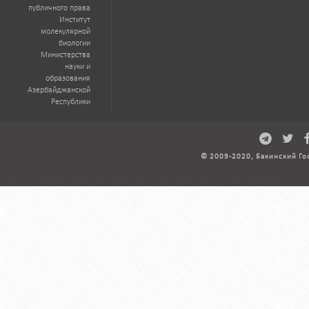
публичного права
Институт
молекулярной
биологии
Министерства
науки и
образования
Азербайджанской
Республики
© 2009-2020, Бакинский Го