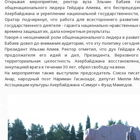
Азербайджанской 
Открывая мероприятие, ректор вуза Эльчин Бабаев го
Выпускники БГУ
Отдел протокола
общенационального лидера Гейдара Алиева, его беспрецеден
Филологический фак
Юридическое лицо
Азербайджана и укреплении национальной государственности, 
Почетные доктора
Служба психологической помощи 
Азербайджанской 
Исторический факул
Оратор подчеркнул, что работа для всестороннего развития 
Образование в БГУ
Культурно-творческий центр
государственного деятеля - гаранта национально-нравственных 
Юридическое лицо
Факультет междунар
времена защищал их, дала конкретные результаты.
образования Азер
Перечень специальностей
Спортивно-оздоровительный цент
Говоря о неоценимой роли общенационального лидера в развити
Юридический факуль
Бабаев довел до внимания аудитории, что эту политику сегод
Юридическое лицо
Знаменательные даты в истории БГУ
Университетская газета
Президент Ильхам Алиев. Ректор отметил, что дух Гейдара Ал
Факультет Журналис
Азербайджанской 
продолжателя его идей и дел, Президента, Верховного
Типография
территориальная целостность Азербайджана восстановлен
Факультет библиоте
Юридическое лицо
оккупацией врага в течении 30 лет, обрел свободу на веки.
Издательство
и образования Аз
Факультет востоков
На мероприятии также выступили председатель Союза писат
Анар, народный поэт Нариман Гасанзаде, депутат Милли М
Факультет Теология
Ассоциации культуры Азербайджана «Симург» Фуад Мамедов.
Факультет социальны