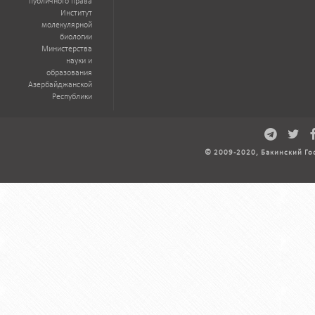
публичного права
Институт
молекулярной
биологии
Министерства
науки и
образования
Азербайджанской
Республики
© 2009-2020, Бакинский Го