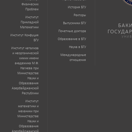
Физических
История БГУ
Проблем
Ректоры
Институт
Прикладной
Выпускники БГУ
БАК
Математики
ГОСУДА
Почетные доктора
Институт Конфуция
УНИВ
Образование в БГУ
БГУ
Наука в БГУ
Институт катализа
и неорганической
Международные
химии имени
отношения
академика М.Ф.
Нагиева при
Министерстве
Науки и
Образования
Азербайджанской
Республики
Институт
математики и
механики при
Министерстве
Науки и
Образования
Азербайджанской