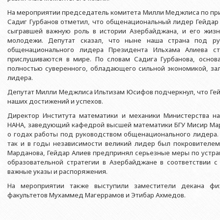
Азербайджанской 
Выпускники БГУ
Отдел протокола
На мероприятии председатель комитета Милли Меджлиса по при
Филологический фак
Юридическое лицо
Садиг Гурбанов отметил, что общенациональный лидер Гейдар
Почетные доктора
Служба психологической помощи 
Азербайджанской 
Исторический факул
сыгравшей важную роль в истории Азербайджана, и его жиз
Образование в БГУ
Культурно-творческий центр
молодежи. Депутат сказал, что ныне наша страна под ру
Юридическое лицо
Факультет междунар
общенационального лидера Президента Ильхама Алиева ст
образования Азер
Перечень специальностей
Спортивно-оздоровительный цент
прислушиваются в мире. По словам Садига Гурбанова, основ
Юридический факуль
полностью суверенного, обладающего сильной экономикой, за
Юридическое лицо
Знаменательные даты в истории БГУ
Университетская газета
лидера.
Факультет Журналис
Азербайджанской 
Типография
Депутат Милли Меджлиса Ильтизам Юсифов подчеркнул, что Гей
Факультет библиоте
Юридическое лицо
наших достижений и успехов.
Издательство
и образования Аз
Факультет востоков
Директор Института математики и механики Министерства на
НАНА, заведующий кафедрой высшей математики БГУ Мисир Ма
Факультет Теология
о годах работы под руководством общенационального лидера. 
так и в годы независимости великий лидер был покровителем
Факультет социальны
Марданова, Гейдар Алиев предпринял серьезные меры по устра
образовательной стратегии в Азербайджане в соответствии с
важные указы и распоряжения.
На мероприятии также выступили заместители декана физ
факультетов Мухаммед Магеррамов и Этибар Ахмедов.