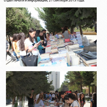
Отдел печати и информации, 21 сентября 2015 года.
Азербайджанской 
Выпускники БГУ
Отдел протокола
Филологический фак
Юридическое лицо
Почетные доктора
Служба психологической помощи 
Азербайджанской 
Исторический факул
Образование в БГУ
Культурно-творческий центр
Юридическое лицо
Факультет междунар
образования Азер
Перечень специальностей
Спортивно-оздоровительный цент
Юридический факуль
Юридическое лицо
Знаменательные даты в истории БГУ
Университетская газета
Факультет Журналис
Азербайджанской 
Типография
Факультет библиоте
Юридическое лицо
Издательство
и образования Аз
Факультет востоков
Факультет Теология
Факультет социальны