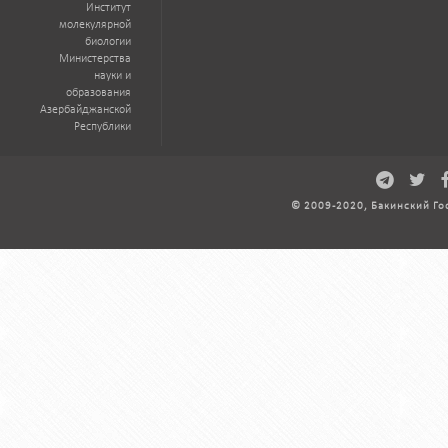
Институт
молекулярной
биологии
Министерства
науки и
образования
Азербайджанской
Республики
© 2009-2020, Бакинский Го