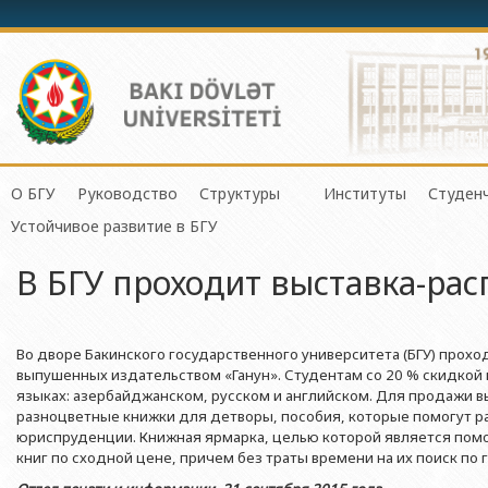
О БГУ
Руководство
Структуры
Институты
Студен
Механико-математич
Устойчивое развитие в БГУ
История БГУ
Ректор
Центр организации и управления 
Институт Физичес
Сове
Прикладная математи
В БГУ проходит выставка-ра
Миссия и стратегия БГУ
Проректоры
Центр организации научной деяте
Институт Прикла
Студ
Физический факульте
Программа развития БГУ
Советник ректора
Отдел по связям с общественнос
Институт Конфуц
Студ
Химический факульт
Сертификат об аттестации
Ученый совет БГУ
Отдел человеческих ресурсов и пр
Институт катализа
О гр
Во дворе Бакинского государственного университета (БГУ) прохо
Биологический факул
выпушенных издательством «Ганун». Студентам со 20 % скидкой 
Науки и Образова
Членство БГУ в международных организациях
Деканы
Отдел по работе с документами 
языках: азербайджанском, русском и английском. Для продажи 
Факультет Экологии 
Институт математ
разноцветные книжки для детворы, пособия, которые помогут ра
Гранты и проекты
Профсоюзный Комитет
Бухгалтерия
Республики
юриспруденции. Книжная ярмарка, целью которой является пом
Географический факу
книг по сходной цене, причем без траты времени на их поиск по
Ректоры
Учебно-методический совет
Отдел мониторинга и контроля ка
Институт молекул
Геологический факул